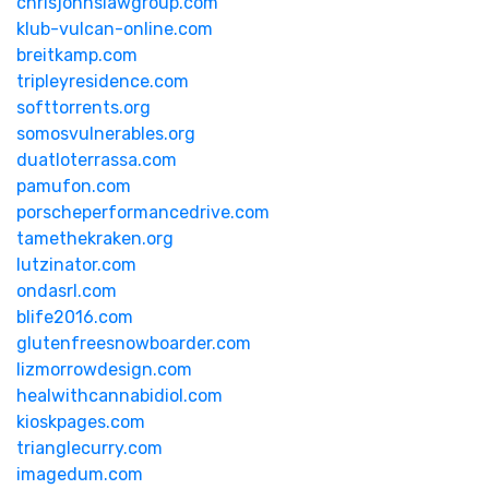
chrisjohnslawgroup.com
klub-vulcan-online.com
breitkamp.com
tripleyresidence.com
softtorrents.org
somosvulnerables.org
duatloterrassa.com
pamufon.com
porscheperformancedrive.com
tamethekraken.org
lutzinator.com
ondasrl.com
blife2016.com
glutenfreesnowboarder.com
lizmorrowdesign.com
healwithcannabidiol.com
kioskpages.com
trianglecurry.com
imagedum.com