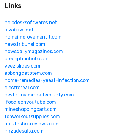
Links
helpdesksoftwares.net
lovabowl.net
homeimprovementit.com
newstribunal.com
newsdailymagazines.com
preceptionhub.com
yeezislides.com
aobongdatotem.com
home-remedies-yeast-infection.com
electroreal.com
bestofmiami-dadecounty.com
ifoodieonyoutube.com
mineshoppingcart.com
topworkoutsupplies.com
mouthshutreviews.com
hirzadesalta.com