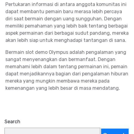
Pertukaran informasi di antara anggota komunitas ini
dapat membantu pemain baru merasa lebih percaya
diri saat bermain dengan uang sungguhan. Dengan
memiliki pemahaman yang lebih baik tentang berbagai
aspek permainan dari berbagai sudut pandang, mereka
akan lebih siap untuk menghadapi tantangan di sana.
Bermain slot demo Olympus adalah pengalaman yang
sangat menyenangkan dan bermanfaat. Dengan
memahami lebih dalam tentang permainan ini, pemain
dapat menjadikannya bagian dari pengalaman hiburan
mereka yang mungkin membawa mereka pada
kemenangan yang lebih besar di masa mendatang.
Search