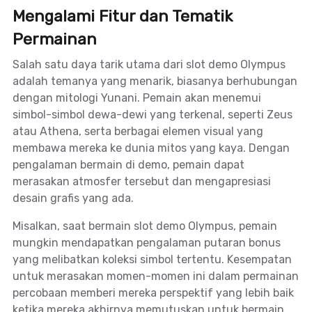
Mengalami Fitur dan Tematik
Permainan
Salah satu daya tarik utama dari slot demo Olympus
adalah temanya yang menarik, biasanya berhubungan
dengan mitologi Yunani. Pemain akan menemui
simbol-simbol dewa-dewi yang terkenal, seperti Zeus
atau Athena, serta berbagai elemen visual yang
membawa mereka ke dunia mitos yang kaya. Dengan
pengalaman bermain di demo, pemain dapat
merasakan atmosfer tersebut dan mengapresiasi
desain grafis yang ada.
Misalkan, saat bermain slot demo Olympus, pemain
mungkin mendapatkan pengalaman putaran bonus
yang melibatkan koleksi simbol tertentu. Kesempatan
untuk merasakan momen-momen ini dalam permainan
percobaan memberi mereka perspektif yang lebih baik
ketika mereka akhirnya memutuskan untuk bermain