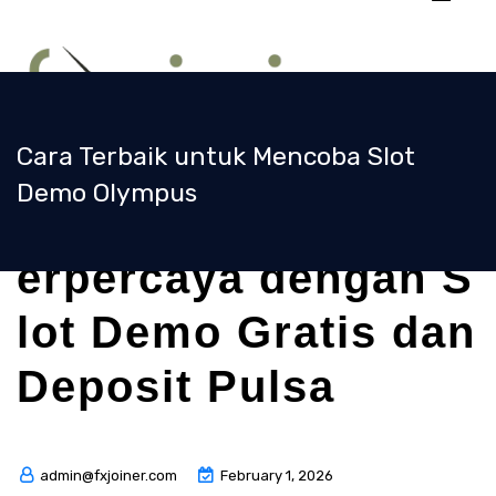
Skip
to
content
Cara Terbaik untuk Mencoba Slot
Demo Olympus
S
itus Judi Online T
erpercaya dengan S
lot Demo Gratis dan
Deposit Pulsa
admin@fxjoiner.com
February 1, 2026