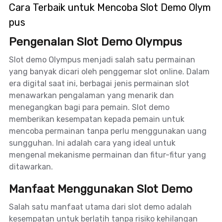
Cara Terbaik untuk Mencoba Slot Demo Olym
pus
Pengenalan Slot Demo Olympus
Slot demo Olympus menjadi salah satu permainan
yang banyak dicari oleh penggemar slot online. Dalam
era digital saat ini, berbagai jenis permainan slot
menawarkan pengalaman yang menarik dan
menegangkan bagi para pemain. Slot demo
memberikan kesempatan kepada pemain untuk
mencoba permainan tanpa perlu menggunakan uang
sungguhan. Ini adalah cara yang ideal untuk
mengenal mekanisme permainan dan fitur-fitur yang
ditawarkan.
Manfaat Menggunakan Slot Demo
Salah satu manfaat utama dari slot demo adalah
kesempatan untuk berlatih tanpa risiko kehilangan