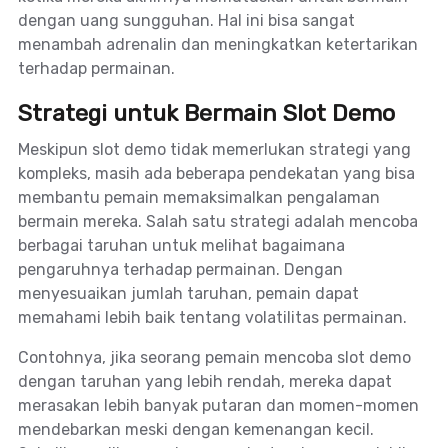
dengan uang sungguhan. Hal ini bisa sangat
menambah adrenalin dan meningkatkan ketertarikan
terhadap permainan.
Strategi untuk Bermain Slot Demo
Meskipun slot demo tidak memerlukan strategi yang
kompleks, masih ada beberapa pendekatan yang bisa
membantu pemain memaksimalkan pengalaman
bermain mereka. Salah satu strategi adalah mencoba
berbagai taruhan untuk melihat bagaimana
pengaruhnya terhadap permainan. Dengan
menyesuaikan jumlah taruhan, pemain dapat
memahami lebih baik tentang volatilitas permainan.
Contohnya, jika seorang pemain mencoba slot demo
dengan taruhan yang lebih rendah, mereka dapat
merasakan lebih banyak putaran dan momen-momen
mendebarkan meski dengan kemenangan kecil.