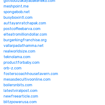
gotisouizakayabakeneko.com
meshpoint.me
spongebob.net
busyboxintl.com
auttayanratchapak.com
postcoffeebarva.com
elteatromilliondollar.com
burgerkingfranchise.org
vallarpadathamma.net
realworldsize.com
teknolama.com
productforbaby.com
orb-z.com
fosterscoachhousetavern.com
mesasdecultivoonline.com
boilersnbits.com
latestviralpost.com
newfreearticle.com
blitzpowerusa.com