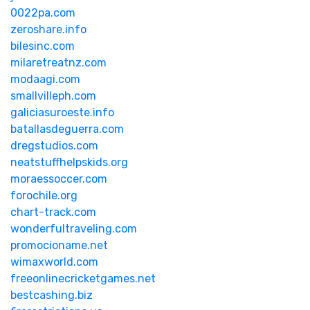
0022pa.com
zeroshare.info
bilesinc.com
milaretreatnz.com
modaagi.com
smallvilleph.com
galiciasuroeste.info
batallasdeguerra.com
dregstudios.com
neatstuffhelpskids.org
moraessoccer.com
forochile.org
chart-track.com
wonderfultraveling.com
promocioname.net
wimaxworld.com
freeonlinecricketgames.net
bestcashing.biz