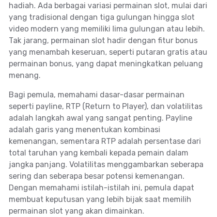
hadiah. Ada berbagai variasi permainan slot, mulai dari
yang tradisional dengan tiga gulungan hingga slot
video modern yang memiliki lima gulungan atau lebih.
Tak jarang, permainan slot hadir dengan fitur bonus
yang menambah keseruan, seperti putaran gratis atau
permainan bonus, yang dapat meningkatkan peluang
menang.
Bagi pemula, memahami dasar-dasar permainan
seperti payline, RTP (Return to Player), dan volatilitas
adalah langkah awal yang sangat penting. Payline
adalah garis yang menentukan kombinasi
kemenangan, sementara RTP adalah persentase dari
total taruhan yang kembali kepada pemain dalam
jangka panjang. Volatilitas menggambarkan seberapa
sering dan seberapa besar potensi kemenangan.
Dengan memahami istilah-istilah ini, pemula dapat
membuat keputusan yang lebih bijak saat memilih
permainan slot yang akan dimainkan.