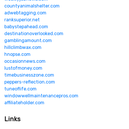
countyanimalshelter.com
adwebtagging.com
ranksuperior.net
babystepahead.com
destinationoverlooked.com
gamblingamount.com
hillclimbwax.com
hnopse.com
occasionnews.com
lustofmoney.com
timebusinesszone.com
peppers-reflection.com
tuneoflife.com
windowwellmaintenancepros.com
affiliateholder.com
Links