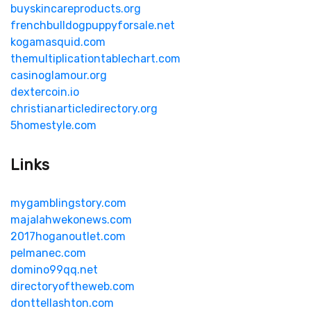
buyskincareproducts.org
frenchbulldogpuppyforsale.net
kogamasquid.com
themultiplicationtablechart.com
casinoglamour.org
dextercoin.io
christianarticledirectory.org
5homestyle.com
Links
mygamblingstory.com
majalahwekonews.com
2017hoganoutlet.com
pelmanec.com
domino99qq.net
directoryoftheweb.com
donttellashton.com