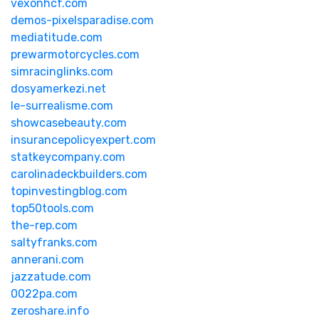
vexonhcf.com
demos-pixelsparadise.com
mediatitude.com
prewarmotorcycles.com
simracinglinks.com
dosyamerkezi.net
le-surrealisme.com
showcasebeauty.com
insurancepolicyexpert.com
statkeycompany.com
carolinadeckbuilders.com
topinvestingblog.com
top50tools.com
the-rep.com
saltyfranks.com
annerani.com
jazzatude.com
0022pa.com
zeroshare.info