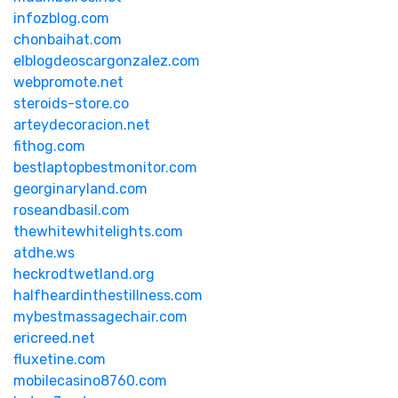
infozblog.com
chonbaihat.com
elblogdeoscargonzalez.com
webpromote.net
steroids-store.co
arteydecoracion.net
fithog.com
bestlaptopbestmonitor.com
georginaryland.com
roseandbasil.com
thewhitewhitelights.com
atdhe.ws
heckrodtwetland.org
halfheardinthestillness.com
mybestmassagechair.com
ericreed.net
fluxetine.com
mobilecasino8760.com