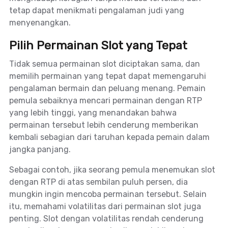
tetap dapat menikmati pengalaman judi yang
menyenangkan.
Pilih Permainan Slot yang Tepat
Tidak semua permainan slot diciptakan sama, dan
memilih permainan yang tepat dapat memengaruhi
pengalaman bermain dan peluang menang. Pemain
pemula sebaiknya mencari permainan dengan RTP
yang lebih tinggi, yang menandakan bahwa
permainan tersebut lebih cenderung memberikan
kembali sebagian dari taruhan kepada pemain dalam
jangka panjang.
Sebagai contoh, jika seorang pemula menemukan slot
dengan RTP di atas sembilan puluh persen, dia
mungkin ingin mencoba permainan tersebut. Selain
itu, memahami volatilitas dari permainan slot juga
penting. Slot dengan volatilitas rendah cenderung