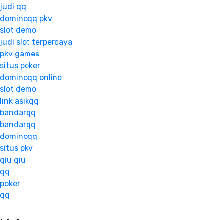
judi qq
dominoqq pkv
slot demo
judi slot terpercaya
pkv games
situs poker
dominoqq online
slot demo
link asikqq
bandarqq
bandarqq
dominoqq
situs pkv
qiu qiu
qq
poker
qq