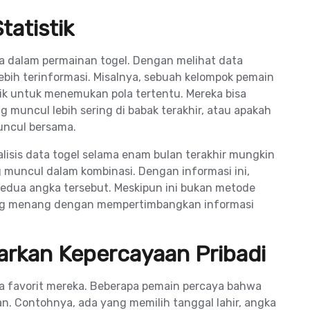
tatistik
una dalam permainan togel. Dengan melihat data
ebih terinformasi. Misalnya, sebuah kelompok pemain
ik untuk menemukan pola tertentu. Mereka bisa
muncul lebih sering di babak terakhir, atau apakah
uncul bersama.
isis data togel selama enam bulan terakhir mungkin
muncul dalam kombinasi. Dengan informasi ini,
kedua angka tersebut. Meskipun ini bukan metode
luang menang dengan mempertimbangkan informasi
arkan Kepercayaan Pribadi
a favorit mereka. Beberapa pemain percaya bahwa
 Contohnya, ada yang memilih tanggal lahir, angka