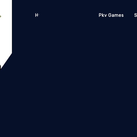
Home
Casino Online
Pkv Games
a
i
l