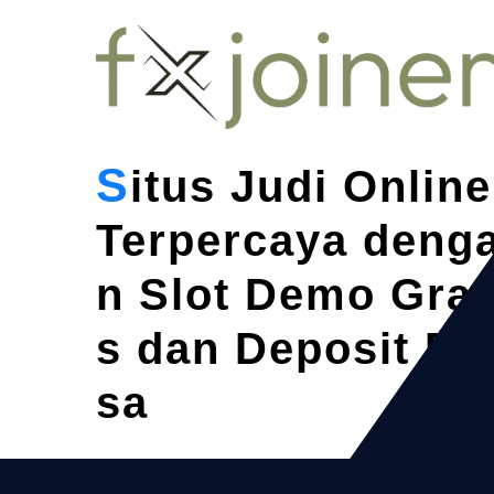
Skip
to
content
S
itus Judi Online
Terpercaya deng
n Slot Demo Grat
s dan Deposit Pu
sa