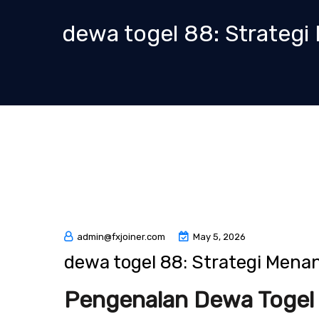
dewa togel 88: Strateg
admin@fxjoiner.com
May 5, 2026
dewa togel 88: Strategi Mena
Pengenalan Dewa Togel