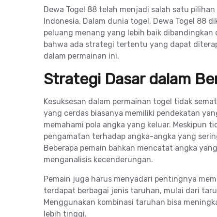
Dewa Togel 88 telah menjadi salah satu pilihan
Indonesia. Dalam dunia togel, Dewa Togel 88 d
peluang menang yang lebih baik dibandingkan d
bahwa ada strategi tertentu yang dapat dite
dalam permainan ini.
Strategi Dasar dalam Be
Kesuksesan dalam permainan togel tidak sem
yang cerdas biasanya memiliki pendekatan yang 
memahami pola angka yang keluar. Meskipun tid
pengamatan terhadap angka-angka yang seri
Beberapa pemain bahkan mencatat angka yang 
menganalisis kecenderungan.
Pemain juga harus menyadari pentingnya memili
terdapat berbagai jenis taruhan, mulai dari ta
Menggunakan kombinasi taruhan bisa meningka
lebih tinggi.