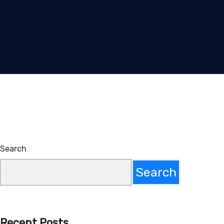
Search
Search
Recent Posts