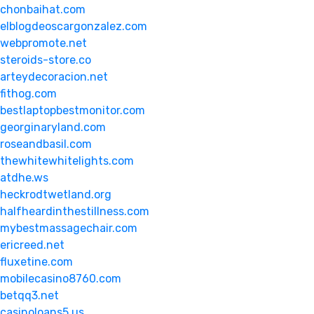
chonbaihat.com
elblogdeoscargonzalez.com
webpromote.net
steroids-store.co
arteydecoracion.net
fithog.com
bestlaptopbestmonitor.com
georginaryland.com
roseandbasil.com
thewhitewhitelights.com
atdhe.ws
heckrodtwetland.org
halfheardinthestillness.com
mybestmassagechair.com
ericreed.net
fluxetine.com
mobilecasino8760.com
betqq3.net
casinoloans5.us