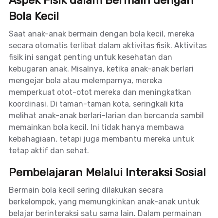
Aspek Fisik dalam Bermain dengan
Bola Kecil
Saat anak-anak bermain dengan bola kecil, mereka
secara otomatis terlibat dalam aktivitas fisik. Aktivitas
fisik ini sangat penting untuk kesehatan dan
kebugaran anak. Misalnya, ketika anak-anak berlari
mengejar bola atau melemparnya, mereka
memperkuat otot-otot mereka dan meningkatkan
koordinasi. Di taman-taman kota, seringkali kita
melihat anak-anak berlari-larian dan bercanda sambil
memainkan bola kecil. Ini tidak hanya membawa
kebahagiaan, tetapi juga membantu mereka untuk
tetap aktif dan sehat.
Pembelajaran Melalui Interaksi Sosial
Bermain bola kecil sering dilakukan secara
berkelompok, yang memungkinkan anak-anak untuk
belajar berinteraksi satu sama lain. Dalam permainan