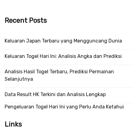
Recent Posts
Keluaran Japan Terbaru yang Mengguncang Dunia
Keluaran Togel Hari Ini: Analisis Angka dan Prediksi
Analisis Hasil Togel Terbaru, Prediksi Permainan
Selanjutnya
Data Result HK Terkini dan Analisis Lengkap
Pengeluaran Togel Hari Ini yang Perlu Anda Ketahui
Links