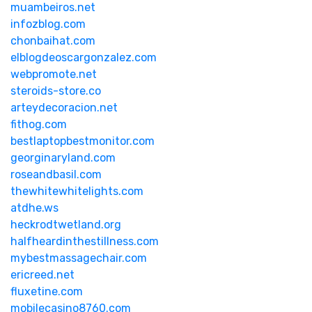
muambeiros.net
infozblog.com
chonbaihat.com
elblogdeoscargonzalez.com
webpromote.net
steroids-store.co
arteydecoracion.net
fithog.com
bestlaptopbestmonitor.com
georginaryland.com
roseandbasil.com
thewhitewhitelights.com
atdhe.ws
heckrodtwetland.org
halfheardinthestillness.com
mybestmassagechair.com
ericreed.net
fluxetine.com
mobilecasino8760.com