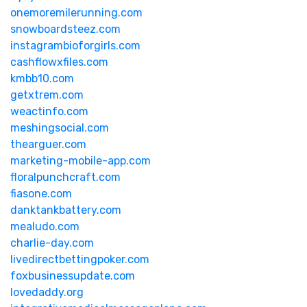
onemoremilerunning.com
snowboardsteez.com
instagrambioforgirls.com
cashflowxfiles.com
kmbb10.com
getxtrem.com
weactinfo.com
meshingsocial.com
thearguer.com
marketing-mobile-app.com
floralpunchcraft.com
fiasone.com
danktankbattery.com
mealudo.com
charlie-day.com
livedirectbettingpoker.com
foxbusinessupdate.com
lovedaddy.org