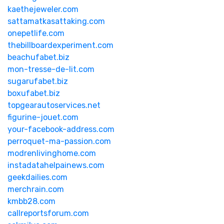
kaethejeweler.com
sattamatkasattaking.com
onepetlife.com
thebillboardexperiment.com
beachufabet.biz
mon-tresse-de-lit.com
sugarufabet.biz
boxufabet.biz
topgearautoservices.net
figurine-jouet.com
your-facebook-address.com
perroquet-ma-passion.com
modrenlivinghome.com
instadatahelpainews.com
geekdailies.com
merchrain.com
kmbb28.com
callreportsforum.com