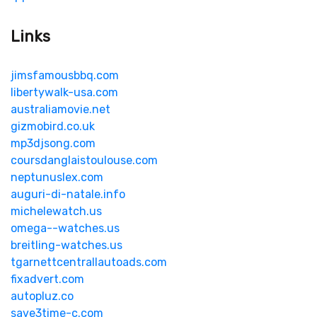
Links
jimsfamousbbq.com
libertywalk-usa.com
australiamovie.net
gizmobird.co.uk
mp3djsong.com
coursdanglaistoulouse.com
neptunuslex.com
auguri-di-natale.info
michelewatch.us
omega--watches.us
breitling-watches.us
tgarnettcentrallautoads.com
fixadvert.com
autopluz.co
save3time-c.com