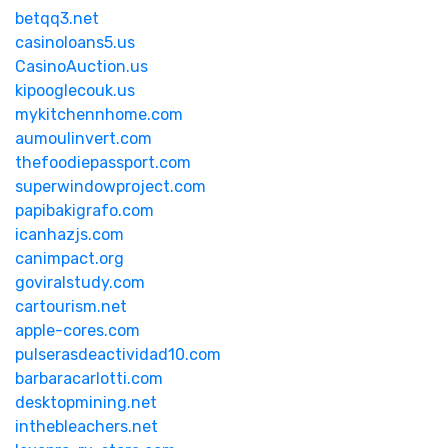
betqq3.net
casinoloans5.us
CasinoAuction.us
kipooglecouk.us
mykitchennhome.com
aumoulinvert.com
thefoodiepassport.com
superwindowproject.com
papibakigrafo.com
icanhazjs.com
canimpact.org
goviralstudy.com
cartourism.net
apple-cores.com
pulserasdeactividad10.com
barbaracarlotti.com
desktopmining.net
inthebleachers.net