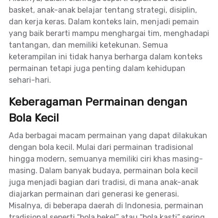
basket, anak-anak belajar tentang strategi, disiplin,
dan kerja keras. Dalam konteks lain, menjadi pemain
yang baik berarti mampu menghargai tim, menghadapi
tantangan, dan memiliki ketekunan. Semua
keterampilan ini tidak hanya berharga dalam konteks
permainan tetapi juga penting dalam kehidupan
sehari-hari.
Keberagaman Permainan dengan
Bola Kecil
Ada berbagai macam permainan yang dapat dilakukan
dengan bola kecil. Mulai dari permainan tradisional
hingga modern, semuanya memiliki ciri khas masing-
masing. Dalam banyak budaya, permainan bola kecil
juga menjadi bagian dari tradisi, di mana anak-anak
diajarkan permainan dari generasi ke generasi.
Misalnya, di beberapa daerah di Indonesia, permainan
tradisional seperti “bola bekel” atau “bola kasti” sering