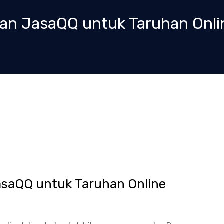
n JasaQQ untuk Taruhan Onli
saQQ untuk Taruhan Online