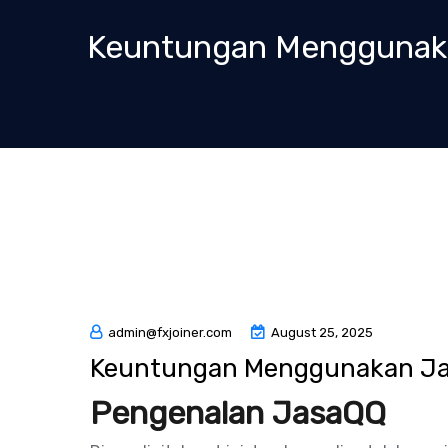
Keuntungan Menggunaka
admin@fxjoiner.com
August 25, 2025
Keuntungan Menggunakan Ja
Pengenalan JasaQQ