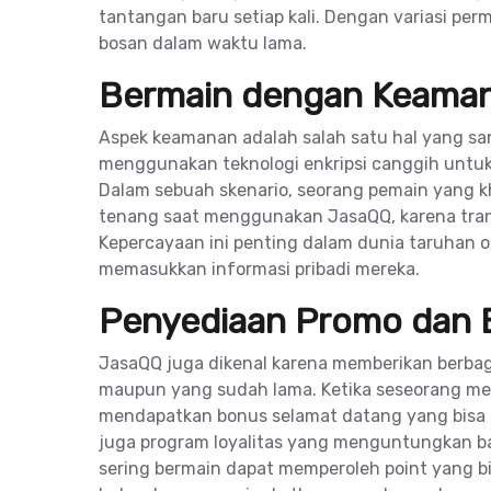
tantangan baru setiap kali. Dengan variasi pe
bosan dalam waktu lama.
Bermain dengan Keaman
Aspek keamanan adalah salah satu hal yang san
menggunakan teknologi enkripsi canggih untuk
Dalam sebuah skenario, seorang pemain yang 
tenang saat menggunakan JasaQQ, karena tran
Kepercayaan ini penting dalam dunia taruhan o
memasukkan informasi pribadi mereka.
Penyediaan Promo dan 
JasaQQ juga dikenal karena memberikan berba
maupun yang sudah lama. Ketika seseorang mend
mendapatkan bonus selamat datang yang bisa d
juga program loyalitas yang menguntungkan ba
sering bermain dapat memperoleh point yang bi