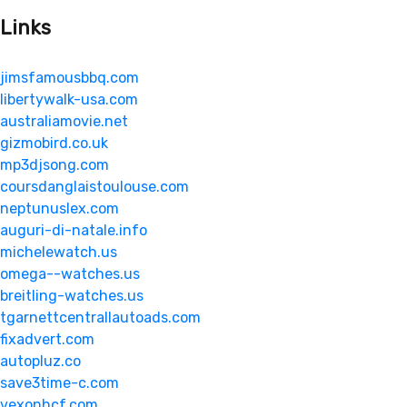
Links
jimsfamousbbq.com
libertywalk-usa.com
australiamovie.net
gizmobird.co.uk
mp3djsong.com
coursdanglaistoulouse.com
neptunuslex.com
auguri-di-natale.info
michelewatch.us
omega--watches.us
breitling-watches.us
tgarnettcentrallautoads.com
fixadvert.com
autopluz.co
save3time-c.com
vexonhcf.com