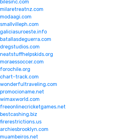
bilesinc.com
milaretreatnz.com
modaagi.com
smallvilleph.com
galiciasuroeste.info
batallasdeguerra.com
dregstudios.com
neatstuffhelpskids.org
moraessoccer.com
forochile.org
chart-track.com
wonderfultraveling.com
promocioname.net
wimaxworld.com
freeonlinecricketgames.net
bestcashing.biz
firerestrictions.us
archiesbrooklyn.com
muambeiros.net