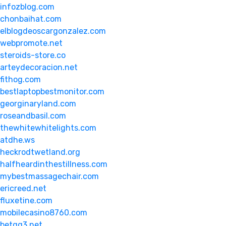
infozblog.com
chonbaihat.com
elblogdeoscargonzalez.com
webpromote.net
steroids-store.co
arteydecoracion.net
fithog.com
bestlaptopbestmonitor.com
georginaryland.com
roseandbasil.com
thewhitewhitelights.com
atdhe.ws
heckrodtwetland.org
halfheardinthestillness.com
mybestmassagechair.com
ericreed.net
fluxetine.com
mobilecasino8760.com
betqq3.net