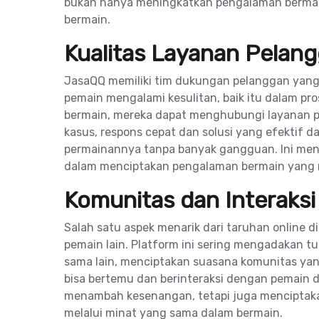
bukan hanya meningkatkan pengalaman bermain,
bermain.
Kualitas Layanan Pelang
JasaQQ memiliki tim dukungan pelanggan yang
pemain mengalami kesulitan, baik itu dalam p
bermain, mereka dapat menghubungi layanan p
kasus, respons cepat dan solusi yang efektif
permainannya tanpa banyak gangguan. Ini men
dalam menciptakan pengalaman bermain yang
Komunitas dan Interaksi 
Salah satu aspek menarik dari taruhan online 
pemain lain. Platform ini sering mengadakan
sama lain, menciptakan suasana komunitas yan
bisa bertemu dan berinteraksi dengan pemain dar
menambah kesenangan, tetapi juga mencipta
melalui minat yang sama dalam bermain.