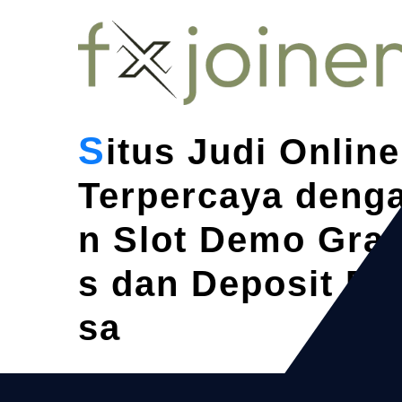
Skip
to
content
S
itus Judi Online
Terpercaya deng
n Slot Demo Grat
s dan Deposit Pu
sa