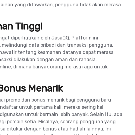
rmainan yang ditawarkan, pengguna tidak akan merasa
an Tinggi
gat diperhatikan oleh JasaQQ. Platform ini
 melindungi data pribadi dan transaksi pengguna.
khawatir tentang keamanan datanya dapat merasa
saksi dilakukan dengan aman dan rahasia.
nline, di mana banyak orang merasa ragu untuk
Bonus Menarik
gai promo dan bonus menarik bagi pengguna baru
aftar untuk pertama kali, mereka sering kali
igunakan untuk bermain lebih banyak. Selain itu, ada
gi pemain setia. Misalnya, seorang pengguna yang
sa ditukar dengan bonus atau hadiah lainnya. Ini