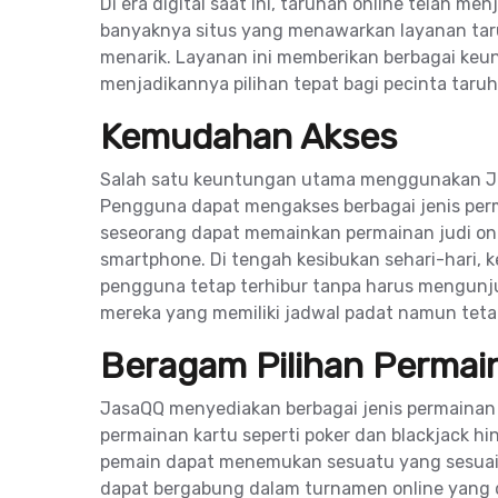
Di era digital saat ini, taruhan online telah m
banyaknya situs yang menawarkan layanan taru
menarik. Layanan ini memberikan berbagai ke
menjadikannya pilihan tepat bagi pecinta taruh
Kemudahan Akses
Salah satu keuntungan utama menggunakan J
Pengguna dapat mengakses berbagai jenis perm
seseorang dapat memainkan permainan judi o
smartphone. Di tengah kesibukan sehari-hari
pengguna tetap terhibur tanpa harus mengunjun
mereka yang memiliki jadwal padat namun teta
Beragam Pilihan Permai
JasaQQ menyediakan berbagai jenis permainan y
permainan kartu seperti poker dan blackjack hi
pemain dapat menemukan sesuatu yang sesuai
dapat bergabung dalam turnamen online yang 