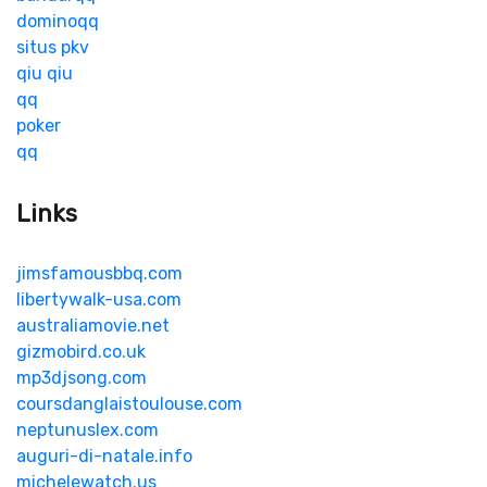
dominoqq
situs pkv
qiu qiu
qq
poker
qq
Links
jimsfamousbbq.com
libertywalk-usa.com
australiamovie.net
gizmobird.co.uk
mp3djsong.com
coursdanglaistoulouse.com
neptunuslex.com
auguri-di-natale.info
michelewatch.us