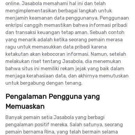
online. Jasabola memahami hal ini dan telah
mengimplementasikan berbagai langkah untuk
menjamin keamanan data penggunanya. Penggunaan
enkripsi canggih memastikan bahwa informasi pribadi
dan transaksi keuangan tetap aman. Sebuah contoh
yang menarik adalah ketika seorang pemain merasa
ragu untuk memasukkan data pribadi karena
ketakutan akan kebocoran informasi. Namun, setelah
melakukan riset tentang Jasabola, dia menemukan
bahwa situs ini memiliki rekam jejak yang baik dalam
menjaga kerahasiaan data, dan akhirnya memutuskan
untuk bergabung dengan tenang.
Pengalaman Pengguna yang
Memuaskan
Banyak pemain setia Jasabola yang berbagi
pengalaman positif mereka. Salah satunya, seorang
pemain bernama Rina, yang telah bermain selama