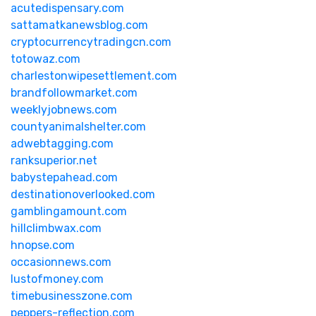
acutedispensary.com
sattamatkanewsblog.com
cryptocurrencytradingcn.com
totowaz.com
charlestonwipesettlement.com
brandfollowmarket.com
weeklyjobnews.com
countyanimalshelter.com
adwebtagging.com
ranksuperior.net
babystepahead.com
destinationoverlooked.com
gamblingamount.com
hillclimbwax.com
hnopse.com
occasionnews.com
lustofmoney.com
timebusinesszone.com
peppers-reflection.com