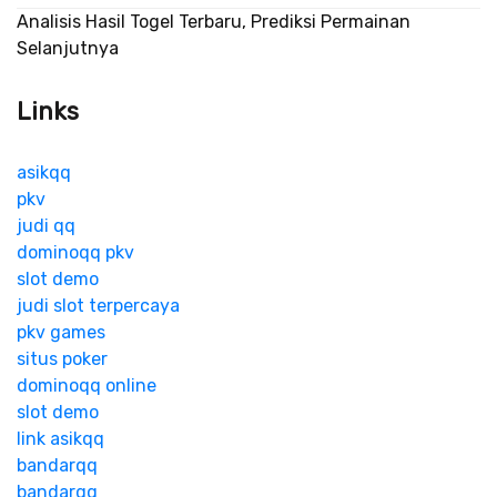
Analisis Hasil Togel Terbaru, Prediksi Permainan
Selanjutnya
Links
asikqq
pkv
judi qq
dominoqq pkv
slot demo
judi slot terpercaya
pkv games
situs poker
dominoqq online
slot demo
link asikqq
bandarqq
bandarqq