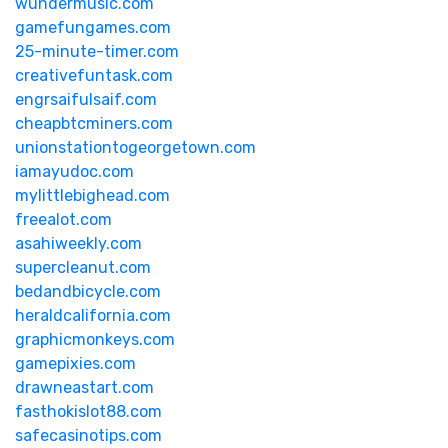
wundermusic.com
gamefungames.com
25-minute-timer.com
creativefuntask.com
engrsaifulsaif.com
cheapbtcminers.com
unionstationtogeorgetown.com
iamayudoc.com
mylittlebighead.com
freealot.com
asahiweekly.com
supercleanut.com
bedandbicycle.com
heraldcalifornia.com
graphicmonkeys.com
gamepixies.com
drawneastart.com
fasthokislot88.com
safecasinotips.com