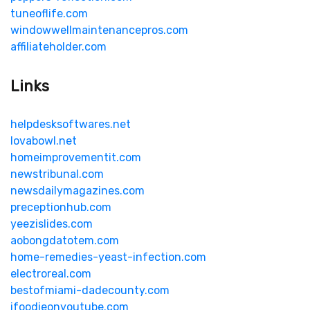
tuneoflife.com
windowwellmaintenancepros.com
affiliateholder.com
Links
helpdesksoftwares.net
lovabowl.net
homeimprovementit.com
newstribunal.com
newsdailymagazines.com
preceptionhub.com
yeezislides.com
aobongdatotem.com
home-remedies-yeast-infection.com
electroreal.com
bestofmiami-dadecounty.com
ifoodieonyoutube.com