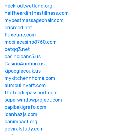
heckrodtwetland.org
halfheardinthestillness.com
mybestmassagechair.com
ericreed.net
fluxetine.com
mobilecasino8760.com
betqq3.net
casinoloans5.us
CasinoAuction.us
kipooglecouk.us
mykitchennhome.com
aumoulinvert.com
thefoodiepassport.com
superwindowproject.com
papibakigrafo.com
icanhazjs.com
canimpact.org
goviralstudy.com