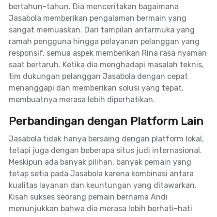
bertahun-tahun. Dia menceritakan bagaimana
Jasabola memberikan pengalaman bermain yang
sangat memuaskan. Dari tampilan antarmuka yang
ramah pengguna hingga pelayanan pelanggan yang
responsif, semua aspek memberikan Rina rasa nyaman
saat bertaruh. Ketika dia menghadapi masalah teknis,
tim dukungan pelanggan Jasabola dengan cepat
menanggapi dan memberikan solusi yang tepat,
membuatnya merasa lebih diperhatikan.
Perbandingan dengan Platform Lain
Jasabola tidak hanya bersaing dengan platform lokal,
tetapi juga dengan beberapa situs judi internasional.
Meskipun ada banyak pilihan, banyak pemain yang
tetap setia pada Jasabola karena kombinasi antara
kualitas layanan dan keuntungan yang ditawarkan.
Kisah sukses seorang pemain bernama Andi
menunjukkan bahwa dia merasa lebih berhati-hati