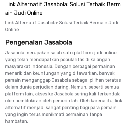
Link Alternatif Jasabola: Solusi Terbaik Berm
ain Judi Online
Link Alternatif Jasabola: Solusi Terbaik Bermain Judi
Online
Pengenalan Jasabola
Jasabola merupakan salah satu platform judi online
yang telah mendapatkan popularitas di kalangan
masyarakat Indonesia. Dengan berbagai permainan
menarik dan keuntungan yang ditawarkan, banyak
pemain menganggap Jasabola sebagai pilihan teratas
dalam dunia perjudian daring. Namun, seperti semua
platform lain, akses ke Jasabola sering kali terkendala
oleh pemblokiran oleh pemerintah. Oleh karena itu, link
alternatif menjadi sangat penting bagi para pemain
yang ingin terus menikmati permainan tanpa
hambatan.