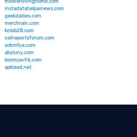
modrenlivinghome.com
instadatahelpainews.com
geekdailies.com
merchrain.com
kmbb28.com
callreportsforum.com
sokmilya.com
abyluny.com
boomjavtrk.com
apklead.net