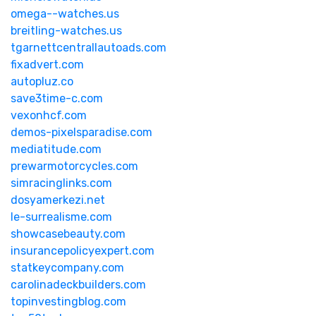
omega--watches.us
breitling-watches.us
tgarnettcentrallautoads.com
fixadvert.com
autopluz.co
save3time-c.com
vexonhcf.com
demos-pixelsparadise.com
mediatitude.com
prewarmotorcycles.com
simracinglinks.com
dosyamerkezi.net
le-surrealisme.com
showcasebeauty.com
insurancepolicyexpert.com
statkeycompany.com
carolinadeckbuilders.com
topinvestingblog.com