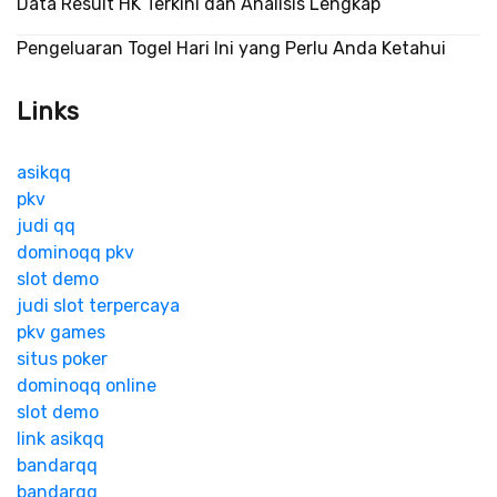
Data Result HK Terkini dan Analisis Lengkap
Pengeluaran Togel Hari Ini yang Perlu Anda Ketahui
Links
asikqq
pkv
judi qq
dominoqq pkv
slot demo
judi slot terpercaya
pkv games
situs poker
dominoqq online
slot demo
link asikqq
bandarqq
bandarqq