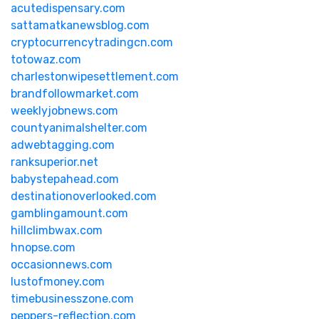
acutedispensary.com
sattamatkanewsblog.com
cryptocurrencytradingcn.com
totowaz.com
charlestonwipesettlement.com
brandfollowmarket.com
weeklyjobnews.com
countyanimalshelter.com
adwebtagging.com
ranksuperior.net
babystepahead.com
destinationoverlooked.com
gamblingamount.com
hillclimbwax.com
hnopse.com
occasionnews.com
lustofmoney.com
timebusinesszone.com
peppers-reflection.com