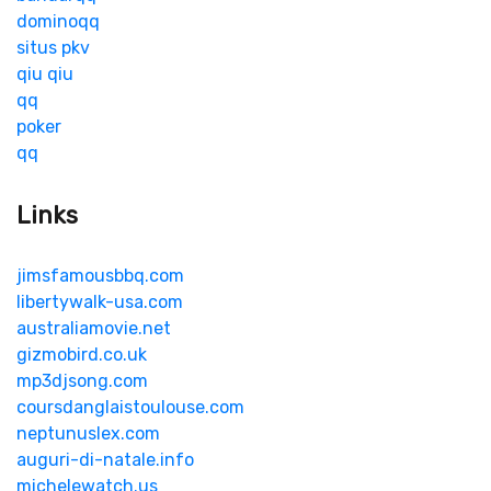
dominoqq
situs pkv
qiu qiu
qq
poker
qq
Links
jimsfamousbbq.com
libertywalk-usa.com
australiamovie.net
gizmobird.co.uk
mp3djsong.com
coursdanglaistoulouse.com
neptunuslex.com
auguri-di-natale.info
michelewatch.us