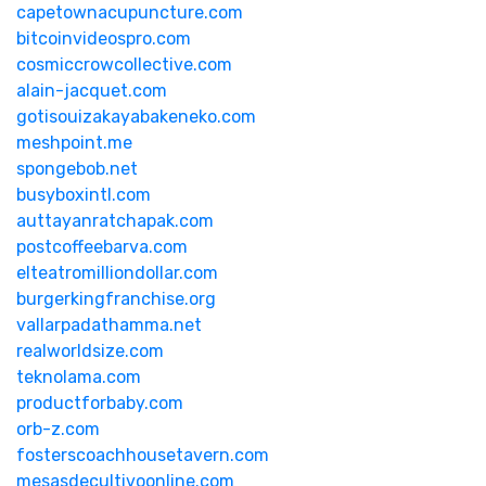
capetownacupuncture.com
bitcoinvideospro.com
cosmiccrowcollective.com
alain-jacquet.com
gotisouizakayabakeneko.com
meshpoint.me
spongebob.net
busyboxintl.com
auttayanratchapak.com
postcoffeebarva.com
elteatromilliondollar.com
burgerkingfranchise.org
vallarpadathamma.net
realworldsize.com
teknolama.com
productforbaby.com
orb-z.com
fosterscoachhousetavern.com
mesasdecultivoonline.com