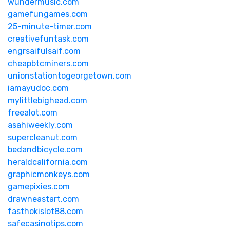
wundermusic.com
gamefungames.com
25-minute-timer.com
creativefuntask.com
engrsaifulsaif.com
cheapbtcminers.com
unionstationtogeorgetown.com
iamayudoc.com
mylittlebighead.com
freealot.com
asahiweekly.com
supercleanut.com
bedandbicycle.com
heraldcalifornia.com
graphicmonkeys.com
gamepixies.com
drawneastart.com
fasthokislot88.com
safecasinotips.com