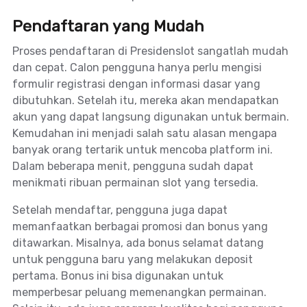
Pendaftaran yang Mudah
Proses pendaftaran di Presidenslot sangatlah mudah
dan cepat. Calon pengguna hanya perlu mengisi
formulir registrasi dengan informasi dasar yang
dibutuhkan. Setelah itu, mereka akan mendapatkan
akun yang dapat langsung digunakan untuk bermain.
Kemudahan ini menjadi salah satu alasan mengapa
banyak orang tertarik untuk mencoba platform ini.
Dalam beberapa menit, pengguna sudah dapat
menikmati ribuan permainan slot yang tersedia.
Setelah mendaftar, pengguna juga dapat
memanfaatkan berbagai promosi dan bonus yang
ditawarkan. Misalnya, ada bonus selamat datang
untuk pengguna baru yang melakukan deposit
pertama. Bonus ini bisa digunakan untuk
memperbesar peluang memenangkan permainan.