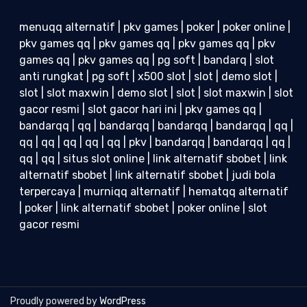
menuqq alternatif
|
pkv games
|
poker
|
poker online
|
pkv games qq
|
pkv games qq
|
pkv games qq
|
pkv
games qq
|
pkv games qq
|
pg soft
|
bandarq
|
slot
anti rungkat
|
pg soft
|
x500 slot
|
slot
|
demo slot
|
slot
|
slot maxwin
|
demo slot
|
slot
|
slot maxwin
|
slot
gacor resmi
|
slot gacor hari ini
|
pkv games qq
|
bandarqq
|
qq
|
bandarqq
|
bandarqq
|
bandarqq
|
qq
|
qq
|
qq
|
qq
|
qq
|
qq
|
pkv
|
bandarqq
|
bandarqq
|
qq
|
qq
|
qq
|
situs slot online
|
link alternatif sbobet
|
link
alternatif sbobet
|
link alternatif sbobet
|
judi bola
terpercaya
|
murniqq alternatif
|
hematqq alternatif
|
poker
|
link alternatif sbobet
|
poker online
|
slot
gacor resmi
Proudly powered by
WordPress