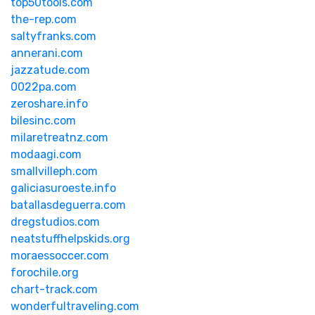
top50tools.com
the-rep.com
saltyfranks.com
annerani.com
jazzatude.com
0022pa.com
zeroshare.info
bilesinc.com
milaretreatnz.com
modaagi.com
smallvilleph.com
galiciasuroeste.info
batallasdeguerra.com
dregstudios.com
neatstuffhelpskids.org
moraessoccer.com
forochile.org
chart-track.com
wonderfultraveling.com