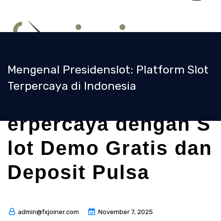
Skip
to
content
Mengenal Presidenslot: Platform Slot
Terpercaya di Indonesia
S
itus Judi Online T
erpercaya dengan S
lot Demo Gratis dan
Deposit Pulsa
admin@fxjoiner.com
November 7, 2025