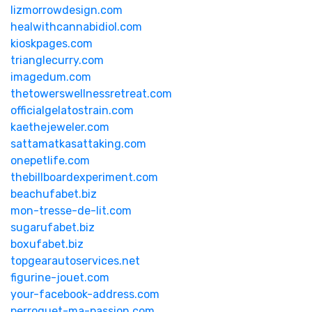
lizmorrowdesign.com
healwithcannabidiol.com
kioskpages.com
trianglecurry.com
imagedum.com
thetowerswellnessretreat.com
officialgelatostrain.com
kaethejeweler.com
sattamatkasattaking.com
onepetlife.com
thebillboardexperiment.com
beachufabet.biz
mon-tresse-de-lit.com
sugarufabet.biz
boxufabet.biz
topgearautoservices.net
figurine-jouet.com
your-facebook-address.com
perroquet-ma-passion.com