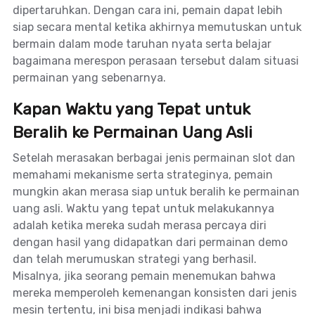
dipertaruhkan. Dengan cara ini, pemain dapat lebih
siap secara mental ketika akhirnya memutuskan untuk
bermain dalam mode taruhan nyata serta belajar
bagaimana merespon perasaan tersebut dalam situasi
permainan yang sebenarnya.
Kapan Waktu yang Tepat untuk
Beralih ke Permainan Uang Asli
Setelah merasakan berbagai jenis permainan slot dan
memahami mekanisme serta strateginya, pemain
mungkin akan merasa siap untuk beralih ke permainan
uang asli. Waktu yang tepat untuk melakukannya
adalah ketika mereka sudah merasa percaya diri
dengan hasil yang didapatkan dari permainan demo
dan telah merumuskan strategi yang berhasil.
Misalnya, jika seorang pemain menemukan bahwa
mereka memperoleh kemenangan konsisten dari jenis
mesin tertentu, ini bisa menjadi indikasi bahwa