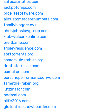
safecasinotips.com
jackpotchips.com
proelitesoftware.com
allcustomercarenumbers.com
familyblogger.xyz
chrisjohnslawgroup.com
klub-vulcan-online.com
breitkamp.com
tripleyresidence.com
softtorrents.org
somosvulnerables.org
duatloterrassa.com
pamufon.com
porscheperformancedrive.com
tamethekraken.org
lutzinator.com
ondasrl.com
blife2016.com
glutenfreesnowboarder.com