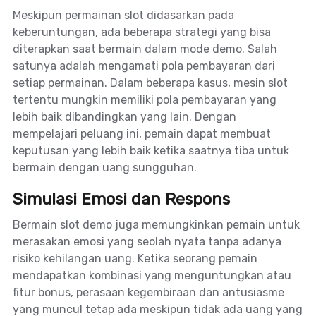
Meskipun permainan slot didasarkan pada
keberuntungan, ada beberapa strategi yang bisa
diterapkan saat bermain dalam mode demo. Salah
satunya adalah mengamati pola pembayaran dari
setiap permainan. Dalam beberapa kasus, mesin slot
tertentu mungkin memiliki pola pembayaran yang
lebih baik dibandingkan yang lain. Dengan
mempelajari peluang ini, pemain dapat membuat
keputusan yang lebih baik ketika saatnya tiba untuk
bermain dengan uang sungguhan.
Simulasi Emosi dan Respons
Bermain slot demo juga memungkinkan pemain untuk
merasakan emosi yang seolah nyata tanpa adanya
risiko kehilangan uang. Ketika seorang pemain
mendapatkan kombinasi yang menguntungkan atau
fitur bonus, perasaan kegembiraan dan antusiasme
yang muncul tetap ada meskipun tidak ada uang yang