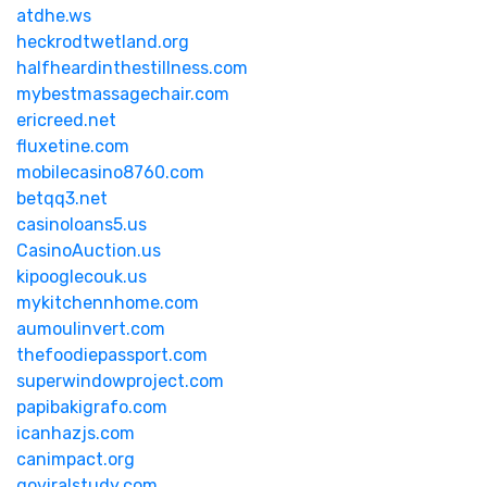
atdhe.ws
heckrodtwetland.org
halfheardinthestillness.com
mybestmassagechair.com
ericreed.net
fluxetine.com
mobilecasino8760.com
betqq3.net
casinoloans5.us
CasinoAuction.us
kipooglecouk.us
mykitchennhome.com
aumoulinvert.com
thefoodiepassport.com
superwindowproject.com
papibakigrafo.com
icanhazjs.com
canimpact.org
goviralstudy.com