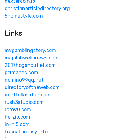
dextercoin.io
christianarticledirectory.org
5homestyle.com
Links
mygamblingstory.com
majalahwekonews.com
2017hoganoutlet.com
pelmanec.com
domino99qq.net
directoryoftheweb.com
donttellashton.com
rush3studio.com
roro90.com
herzio.com
in-hi5.com
krainafantasy.info