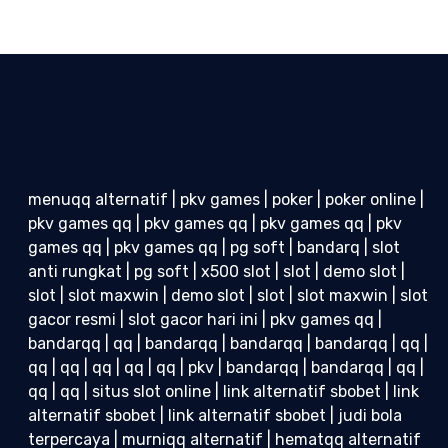
menuqq alternatif
|
pkv games
|
poker
|
poker online
|
pkv games qq
|
pkv games qq
|
pkv games qq
|
pkv
games qq
|
pkv games qq
|
pg soft
|
bandarq
|
slot
anti rungkat
|
pg soft
|
x500 slot
|
slot
|
demo slot
|
slot
|
slot maxwin
|
demo slot
|
slot
|
slot maxwin
|
slot
gacor resmi
|
slot gacor hari ini
|
pkv games qq
|
bandarqq
|
qq
|
bandarqq
|
bandarqq
|
bandarqq
|
qq
|
qq
|
qq
|
qq
|
qq
|
qq
|
pkv
|
bandarqq
|
bandarqq
|
qq
|
qq
|
qq
|
situs slot online
|
link alternatif sbobet
|
link
alternatif sbobet
|
link alternatif sbobet
|
judi bola
terpercaya
|
murniqq alternatif
|
hematqq alternatif