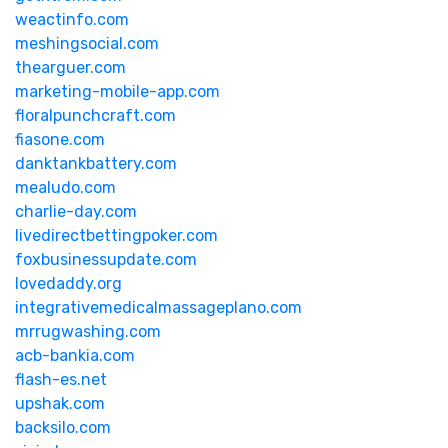
weactinfo.com
meshingsocial.com
thearguer.com
marketing-mobile-app.com
floralpunchcraft.com
fiasone.com
danktankbattery.com
mealudo.com
charlie-day.com
livedirectbettingpoker.com
foxbusinessupdate.com
lovedaddy.org
integrativemedicalmassageplano.com
mrrugwashing.com
acb-bankia.com
flash-es.net
upshak.com
backsilo.com