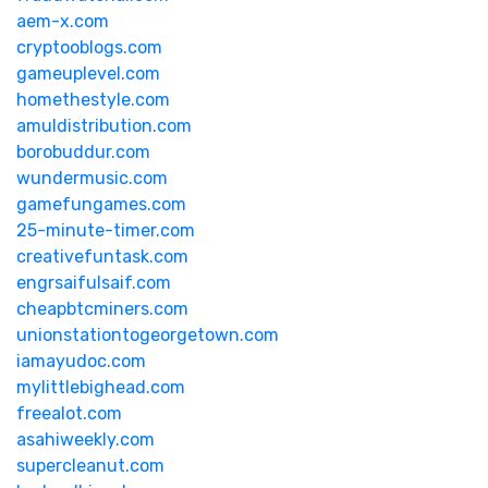
aem-x.com
cryptooblogs.com
gameuplevel.com
homethestyle.com
amuldistribution.com
borobuddur.com
wundermusic.com
gamefungames.com
25-minute-timer.com
creativefuntask.com
engrsaifulsaif.com
cheapbtcminers.com
unionstationtogeorgetown.com
iamayudoc.com
mylittlebighead.com
freealot.com
asahiweekly.com
supercleanut.com