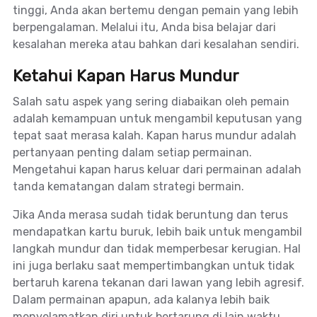
tinggi, Anda akan bertemu dengan pemain yang lebih
berpengalaman. Melalui itu, Anda bisa belajar dari
kesalahan mereka atau bahkan dari kesalahan sendiri.
Ketahui Kapan Harus Mundur
Salah satu aspek yang sering diabaikan oleh pemain
adalah kemampuan untuk mengambil keputusan yang
tepat saat merasa kalah. Kapan harus mundur adalah
pertanyaan penting dalam setiap permainan.
Mengetahui kapan harus keluar dari permainan adalah
tanda kematangan dalam strategi bermain.
Jika Anda merasa sudah tidak beruntung dan terus
mendapatkan kartu buruk, lebih baik untuk mengambil
langkah mundur dan tidak memperbesar kerugian. Hal
ini juga berlaku saat mempertimbangkan untuk tidak
bertaruh karena tekanan dari lawan yang lebih agresif.
Dalam permainan apapun, ada kalanya lebih baik
menyelamatkan diri untuk bertarung di lain waktu.