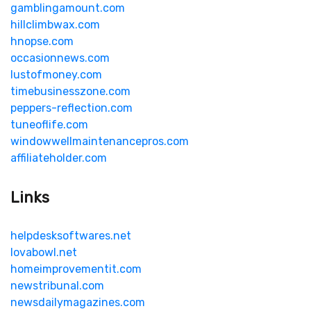
gamblingamount.com
hillclimbwax.com
hnopse.com
occasionnews.com
lustofmoney.com
timebusinesszone.com
peppers-reflection.com
tuneoflife.com
windowwellmaintenancepros.com
affiliateholder.com
Links
helpdesksoftwares.net
lovabowl.net
homeimprovementit.com
newstribunal.com
newsdailymagazines.com