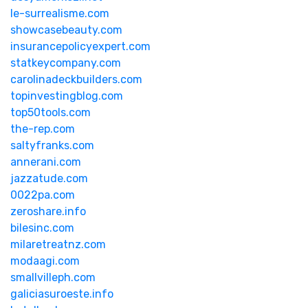
le-surrealisme.com
showcasebeauty.com
insurancepolicyexpert.com
statkeycompany.com
carolinadeckbuilders.com
topinvestingblog.com
top50tools.com
the-rep.com
saltyfranks.com
annerani.com
jazzatude.com
0022pa.com
zeroshare.info
bilesinc.com
milaretreatnz.com
modaagi.com
smallvilleph.com
galiciasuroeste.info