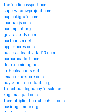
thefoodiepassport.com
superwindowproject.com
papibakigrafo.com
icanhazjs.com
canimpact.org
goviralstudy.com
cartourism.net
apple-cores.com
pulserasdeactividad10.com
barbaracarlotti.com
desktopmining.net
inthebleachers.net
lexapro-rx-store.com
buyskincareproducts.org
frenchbulldogpuppyforsale.net
kogamasquid.com
themultiplicationtablechart.com
casinoglamour.org