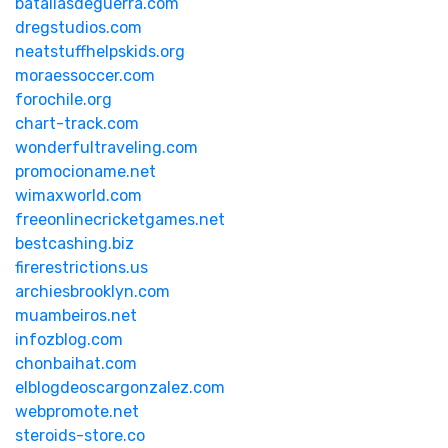
batallasdeguerra.com
dregstudios.com
neatstuffhelpskids.org
moraessoccer.com
forochile.org
chart-track.com
wonderfultraveling.com
promocioname.net
wimaxworld.com
freeonlinecricketgames.net
bestcashing.biz
firerestrictions.us
archiesbrooklyn.com
muambeiros.net
infozblog.com
chonbaihat.com
elblogdeoscargonzalez.com
webpromote.net
steroids-store.co