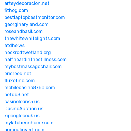
arteydecoracion.net
fithog.com
bestlaptopbestmonitor.com
georginaryland.com
roseandbasil.com
thewhitewhitelights.com
atdhe.ws
heckrodtwetland.org
halfheardinthestillness.com
mybestmassagechair.com
ericreed.net
fluxetine.com
mobilecasino8760.com
betqq3.net
casinoloans5.us
CasinoAuction.us
kipooglecouk.us
mykitchennhome.com
aumoulinvert.com