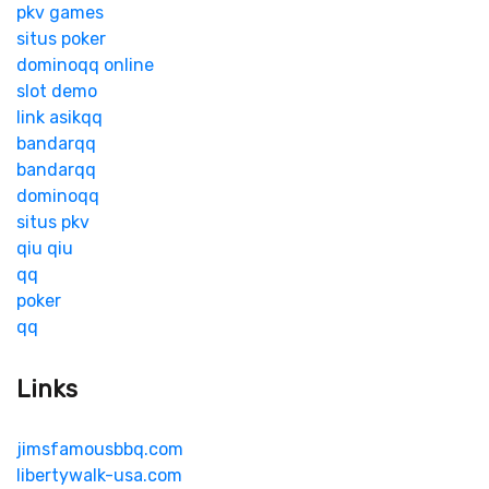
pkv games
situs poker
dominoqq online
slot demo
link asikqq
bandarqq
bandarqq
dominoqq
situs pkv
qiu qiu
qq
poker
qq
Links
jimsfamousbbq.com
libertywalk-usa.com