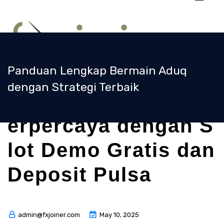
Skip
to
content
Panduan Lengkap Bermain Aduq
dengan Strategi Terbaik
S
itus Judi Online T
erpercaya dengan S
lot Demo Gratis dan
Deposit Pulsa
admin@fxjoiner.com
May 10, 2025