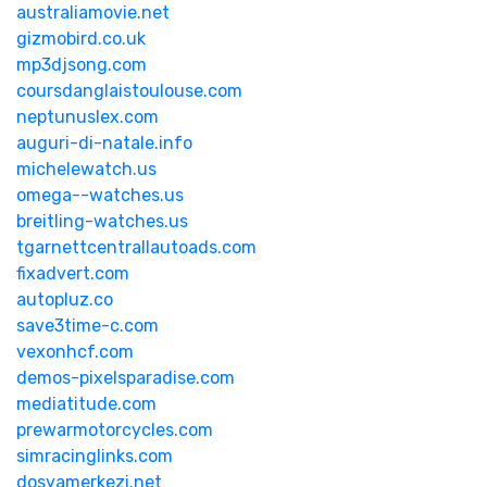
australiamovie.net
gizmobird.co.uk
mp3djsong.com
coursdanglaistoulouse.com
neptunuslex.com
auguri-di-natale.info
michelewatch.us
omega--watches.us
breitling-watches.us
tgarnettcentrallautoads.com
fixadvert.com
autopluz.co
save3time-c.com
vexonhcf.com
demos-pixelsparadise.com
mediatitude.com
prewarmotorcycles.com
simracinglinks.com
dosyamerkezi.net