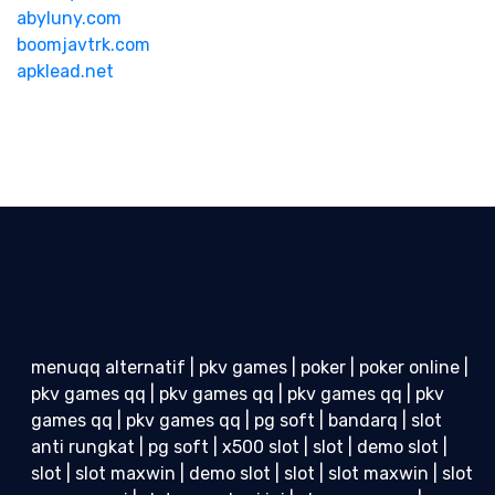
abyluny.com
boomjavtrk.com
apklead.net
menuqq alternatif
|
pkv games
|
poker
|
poker online
|
pkv games qq
|
pkv games qq
|
pkv games qq
|
pkv
games qq
|
pkv games qq
|
pg soft
|
bandarq
|
slot
anti rungkat
|
pg soft
|
x500 slot
|
slot
|
demo slot
|
slot
|
slot maxwin
|
demo slot
|
slot
|
slot maxwin
|
slot