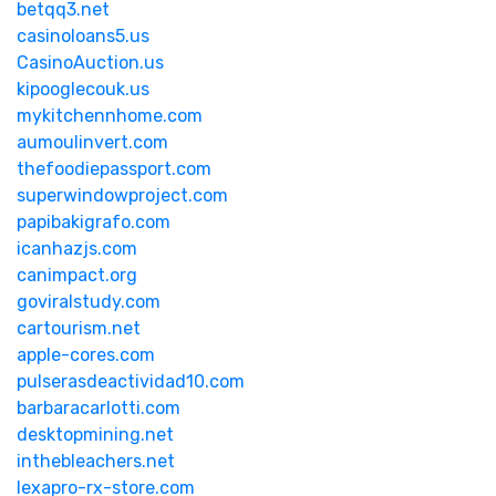
betqq3.net
casinoloans5.us
CasinoAuction.us
kipooglecouk.us
mykitchennhome.com
aumoulinvert.com
thefoodiepassport.com
superwindowproject.com
papibakigrafo.com
icanhazjs.com
canimpact.org
goviralstudy.com
cartourism.net
apple-cores.com
pulserasdeactividad10.com
barbaracarlotti.com
desktopmining.net
inthebleachers.net
lexapro-rx-store.com