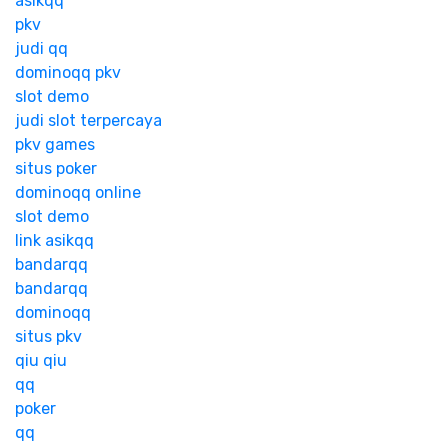
asikqq
pkv
judi qq
dominoqq pkv
slot demo
judi slot terpercaya
pkv games
situs poker
dominoqq online
slot demo
link asikqq
bandarqq
bandarqq
dominoqq
situs pkv
qiu qiu
qq
poker
qq