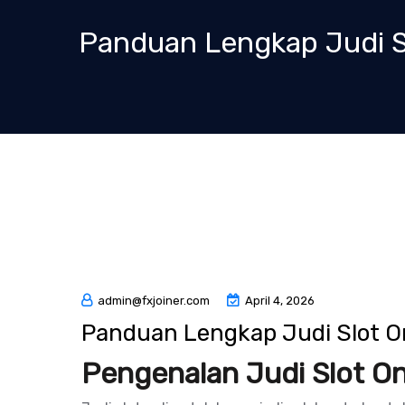
Panduan Lengkap Judi S
admin@fxjoiner.com
April 4, 2026
Panduan Lengkap Judi Slot O
Pengenalan Judi Slot On