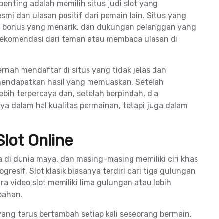
enting adalah memilih situs judi slot yang
resmi dan ulasan positif dari pemain lain. Situs yang
, bonus yang menarik, dan dukungan pelanggan yang
rekomendasi dari teman atau membaca ulasan di
rnah mendaftar di situs yang tidak jelas dan
endapatkan hasil yang memuaskan. Setelah
ebih terpercaya dan, setelah berpindah, dia
ya dalam hal kualitas permainan, tetapi juga dalam
lot Online
a di dunia maya, dan masing-masing memiliki ciri khas
rogresif. Slot klasik biasanya terdiri dari tiga gulungan
ra video slot memiliki lima gulungan atau lebih
bahan.
t yang terus bertambah setiap kali seseorang bermain.