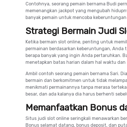
Contohnya, seorang pemain bernama Budi perna
memenangkan jackpot yang mengubah hidupnya. K
banyak pemain untuk mencoba keberuntungan
Strategi Bermain Judi Sl
Ketika bermain slot online, penting untuk memili
permainan berdasarkan keberuntungan, Anda 
berapa banyak yang ingin Anda pertaruhkan. B
menetapkan batas harian dalam hal waktu dan
Ambil contoh seorang pemain bernama Sari. D
bermain dan berkomitmen untuk tidak melampaui
menikmati permainannya tanpa merasa tertekan
besar, dan ada kalanya dia harus berhenti seb
Memanfaatkan Bonus d
Situs judi slot online seringkali menawarkan b
Bonus selamat datang, bonus deposit, dan put