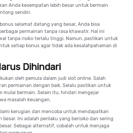
an Anda kesempatan lebih besar untuk bermain
ntong sendiri.
 bonus selamat datang yang besar, Anda bisa
bagai permainan tanpa rasa khawatir. Hal ini
l tanpa risiko terlalu tinggi. Namun, pastikan untuk
tuk setiap bonus agar tidak ada kesalahpahaman di
rus Dihindari
ukan oleh pemula dalam judi slot online. Salah
an permainan dengan baik. Selalu pastikan untuk
ulai bermain. Selain itu, hindari mengejar
bawa masalah keuangan.
alami kerugian dan mencoba untuk mendapatkan
besar. Ini adalah perilaku yang berisiko dan sering
 besar. Sebagai alternatif, cobalah untuk menjaga
dari permainan.