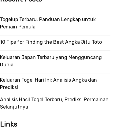
Togelup Terbaru: Panduan Lengkap untuk
Pemain Pemula
10 Tips for Finding the Best Angka Jitu Toto
Keluaran Japan Terbaru yang Mengguncang
Dunia
Keluaran Togel Hari Ini: Analisis Angka dan
Prediksi
Analisis Hasil Togel Terbaru, Prediksi Permainan
Selanjutnya
Links