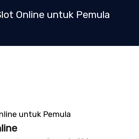
lot Online untuk Pemula
nline untuk Pemula
line