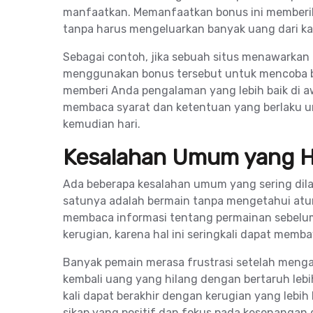
manfaatkan. Memanfaatkan bonus ini memberik
tanpa harus mengeluarkan banyak uang dari ka
Sebagai contoh, jika sebuah situs menawarkan
menggunakan bonus tersebut untuk mencoba ber
memberi Anda pengalaman yang lebih baik di awa
membaca syarat dan ketentuan yang berlaku un
kemudian hari.
Kesalahan Umum yang Ha
Ada beberapa kesalahan umum yang sering dilak
satunya adalah bermain tanpa mengetahui atur
membaca informasi tentang permainan sebelum m
kerugian, karena hal ini seringkali dapat mem
Banyak pemain merasa frustrasi setelah meng
kembali uang yang hilang dengan bertaruh lebih 
kali dapat berakhir dengan kerugian yang lebih
sikap yang positif dan fokus pada kesenangan 