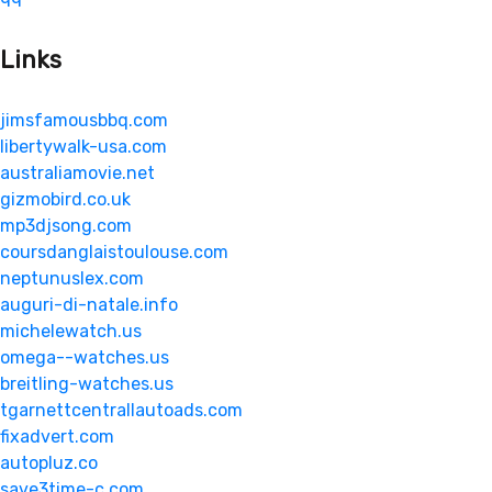
Links
jimsfamousbbq.com
libertywalk-usa.com
australiamovie.net
gizmobird.co.uk
mp3djsong.com
coursdanglaistoulouse.com
neptunuslex.com
auguri-di-natale.info
michelewatch.us
omega--watches.us
breitling-watches.us
tgarnettcentrallautoads.com
fixadvert.com
autopluz.co
save3time-c.com