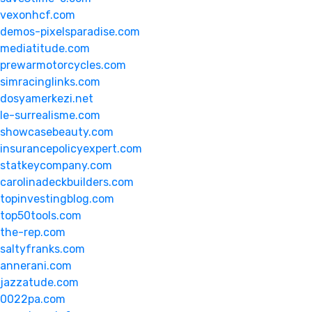
vexonhcf.com
demos-pixelsparadise.com
mediatitude.com
prewarmotorcycles.com
simracinglinks.com
dosyamerkezi.net
le-surrealisme.com
showcasebeauty.com
insurancepolicyexpert.com
statkeycompany.com
carolinadeckbuilders.com
topinvestingblog.com
top50tools.com
the-rep.com
saltyfranks.com
annerani.com
jazzatude.com
0022pa.com