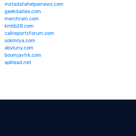
instadatahelpainews.com
geekdailies.com
merchrain.com
kmbb28.com
callreportsforum.com
sokmilya.com
abyluny.com
boomjavtrk.com
apklead.net