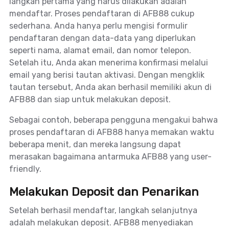
langkah pertama yang harus dilakukan adalah
mendaftar. Proses pendaftaran di AFB88 cukup
sederhana. Anda hanya perlu mengisi formulir
pendaftaran dengan data-data yang diperlukan
seperti nama, alamat email, dan nomor telepon.
Setelah itu, Anda akan menerima konfirmasi melalui
email yang berisi tautan aktivasi. Dengan mengklik
tautan tersebut, Anda akan berhasil memiliki akun di
AFB88 dan siap untuk melakukan deposit.
Sebagai contoh, beberapa pengguna mengakui bahwa
proses pendaftaran di AFB88 hanya memakan waktu
beberapa menit, dan mereka langsung dapat
merasakan bagaimana antarmuka AFB88 yang user-
friendly.
Melakukan Deposit dan Penarikan
Setelah berhasil mendaftar, langkah selanjutnya
adalah melakukan deposit. AFB88 menyediakan