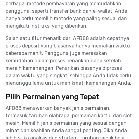
berbagai metode pembayaran yang memudahkan
pengguna, seperti transfer bank dan e-wallet. Anda
hanya perlu memilih metode yang paling sesuai dan
mengikuti instruksi yang diberikan.
Salah satu fitur menarik dari AFB88 adalah cepatnya
proses deposit yang biasanya hanya memakan waktu
beberapa menit. Pengguna juga merasakan
kemudahan dalam proses penarikan dana setelah
meraih kemenangan. Penarikan biasanya diproses
dalam waktu yang singkat, sehingga Anda tidak perlu
menunggu lama untuk menikmati kemenangan Anda.
Pilih Permainan yang Tepat
AFB88 menawarkan banyak jenis permainan,
termasuk taruhan olahraga, permainan kartu, dan slot
mesin. Memilih jenis permainan yang sesuai dengan
minat dan keahlian Anda sangat penting. Jika Anda
lebih suka analisis dan strategi, taruhan sepak bola