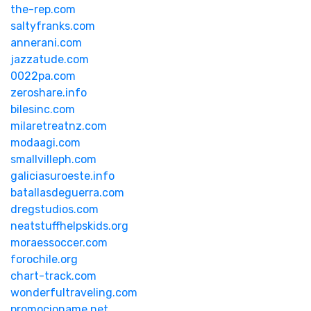
the-rep.com
saltyfranks.com
annerani.com
jazzatude.com
0022pa.com
zeroshare.info
bilesinc.com
milaretreatnz.com
modaagi.com
smallvilleph.com
galiciasuroeste.info
batallasdeguerra.com
dregstudios.com
neatstuffhelpskids.org
moraessoccer.com
forochile.org
chart-track.com
wonderfultraveling.com
promocioname.net