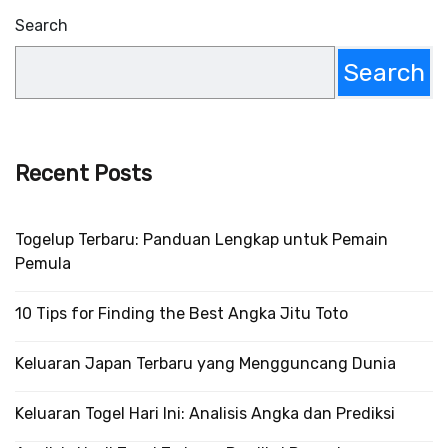
Search
Search
Recent Posts
Togelup Terbaru: Panduan Lengkap untuk Pemain
Pemula
10 Tips for Finding the Best Angka Jitu Toto
Keluaran Japan Terbaru yang Mengguncang Dunia
Keluaran Togel Hari Ini: Analisis Angka dan Prediksi