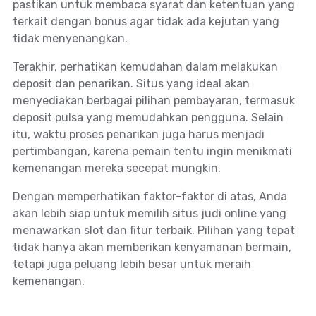
pastikan untuk membaca syarat dan ketentuan yang
terkait dengan bonus agar tidak ada kejutan yang
tidak menyenangkan.
Terakhir, perhatikan kemudahan dalam melakukan
deposit dan penarikan. Situs yang ideal akan
menyediakan berbagai pilihan pembayaran, termasuk
deposit pulsa yang memudahkan pengguna. Selain
itu, waktu proses penarikan juga harus menjadi
pertimbangan, karena pemain tentu ingin menikmati
kemenangan mereka secepat mungkin.
Dengan memperhatikan faktor-faktor di atas, Anda
akan lebih siap untuk memilih situs judi online yang
menawarkan slot dan fitur terbaik. Pilihan yang tepat
tidak hanya akan memberikan kenyamanan bermain,
tetapi juga peluang lebih besar untuk meraih
kemenangan.