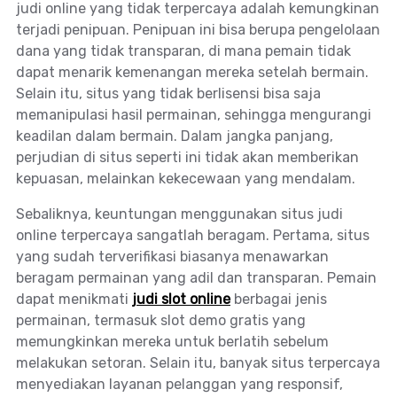
judi online yang tidak terpercaya adalah kemungkinan
terjadi penipuan. Penipuan ini bisa berupa pengelolaan
dana yang tidak transparan, di mana pemain tidak
dapat menarik kemenangan mereka setelah bermain.
Selain itu, situs yang tidak berlisensi bisa saja
memanipulasi hasil permainan, sehingga mengurangi
keadilan dalam bermain. Dalam jangka panjang,
perjudian di situs seperti ini tidak akan memberikan
kepuasan, melainkan kekecewaan yang mendalam.
Sebaliknya, keuntungan menggunakan situs judi
online terpercaya sangatlah beragam. Pertama, situs
yang sudah terverifikasi biasanya menawarkan
beragam permainan yang adil dan transparan. Pemain
dapat menikmati
judi slot online
berbagai jenis
permainan, termasuk slot demo gratis yang
memungkinkan mereka untuk berlatih sebelum
melakukan setoran. Selain itu, banyak situs terpercaya
menyediakan layanan pelanggan yang responsif,