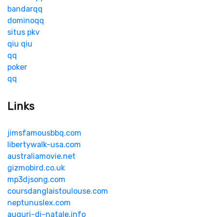
bandarqq
dominoqq
situs pkv
qiu qiu
qq
poker
qq
Links
jimsfamousbbq.com
libertywalk-usa.com
australiamovie.net
gizmobird.co.uk
mp3djsong.com
coursdanglaistoulouse.com
neptunuslex.com
auguri-di-natale.info