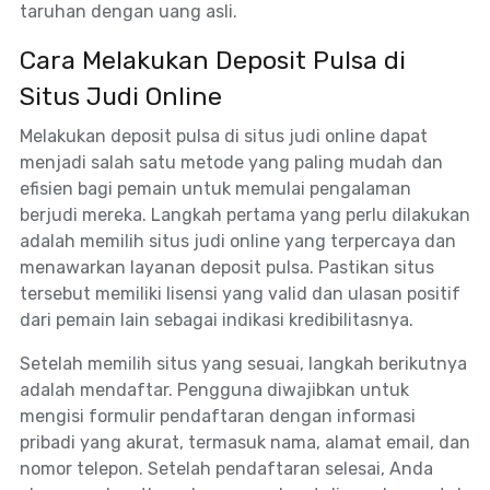
taruhan dengan uang asli.
Cara Melakukan Deposit Pulsa di
Situs Judi Online
Melakukan deposit pulsa di situs judi online dapat
menjadi salah satu metode yang paling mudah dan
efisien bagi pemain untuk memulai pengalaman
berjudi mereka. Langkah pertama yang perlu dilakukan
adalah memilih situs judi online yang terpercaya dan
menawarkan layanan deposit pulsa. Pastikan situs
tersebut memiliki lisensi yang valid dan ulasan positif
dari pemain lain sebagai indikasi kredibilitasnya.
Setelah memilih situs yang sesuai, langkah berikutnya
adalah mendaftar. Pengguna diwajibkan untuk
mengisi formulir pendaftaran dengan informasi
pribadi yang akurat, termasuk nama, alamat email, dan
nomor telepon. Setelah pendaftaran selesai, Anda