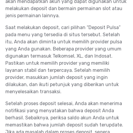
akan mendapatkan akun yang dapat digunakan untuk
melakukan deposit dan bermain permainan slot atau
jenis permainan lainnya.
Saat melakukan deposit, cari pilihan “Deposit Pulsa”
pada menu yang tersedia di situs tersebut. Setelah
itu, Anda akan diminta untuk memilih provider pulsa
yang Anda gunakan. Beberapa provider yang umum
digunakan termasuk Telkomsel, XL, dan Indosat.
Pastikan untuk memilih provider yang memiliki
layanan stabil dan terpercaya. Setelah memilih
provider, masukkan jumlah deposit yang ingin
dilakukan, dan ikuti petunjuk yang diberikan untuk
menyelesaikan transaksi.
Setelah proses deposit selesai, Anda akan menerima
notifikasi yang menyatakan bahwa deposit Anda
berhasil. Sebaiknya, periksa saldo akun Anda untuk
memastikan bahwa jumlah deposit sudah terupdate.
Jika ada masalah dalam proses deposit, segera