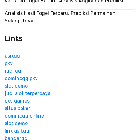
Keluaran Togel Hari Ini: Analisis Angka dan Prediksi
Analisis Hasil Togel Terbaru, Prediksi Permainan
Selanjutnya
Links
asikqq
pkv
judi qq
dominoqq pkv
slot demo
judi slot terpercaya
pkv games
situs poker
dominoqq online
slot demo
link asikqq
bandarqq