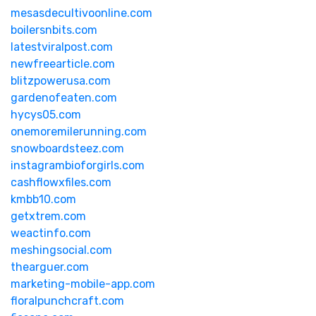
mesasdecultivoonline.com
boilersnbits.com
latestviralpost.com
newfreearticle.com
blitzpowerusa.com
gardenofeaten.com
hycys05.com
onemoremilerunning.com
snowboardsteez.com
instagrambioforgirls.com
cashflowxfiles.com
kmbb10.com
getxtrem.com
weactinfo.com
meshingsocial.com
thearguer.com
marketing-mobile-app.com
floralpunchcraft.com