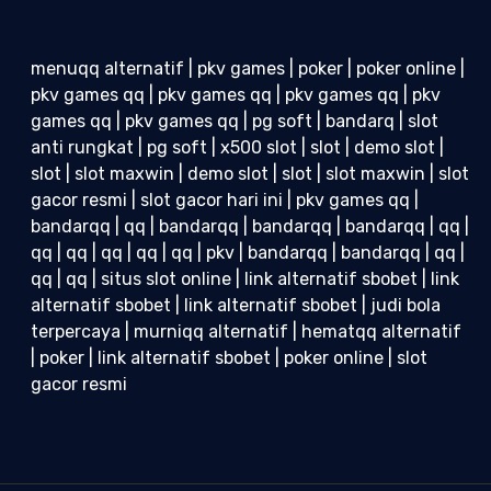
menuqq alternatif
|
pkv games
|
poker
|
poker online
|
pkv games qq
|
pkv games qq
|
pkv games qq
|
pkv
games qq
|
pkv games qq
|
pg soft
|
bandarq
|
slot
anti rungkat
|
pg soft
|
x500 slot
|
slot
|
demo slot
|
slot
|
slot maxwin
|
demo slot
|
slot
|
slot maxwin
|
slot
gacor resmi
|
slot gacor hari ini
|
pkv games qq
|
bandarqq
|
qq
|
bandarqq
|
bandarqq
|
bandarqq
|
qq
|
qq
|
qq
|
qq
|
qq
|
qq
|
pkv
|
bandarqq
|
bandarqq
|
qq
|
qq
|
qq
|
situs slot online
|
link alternatif sbobet
|
link
alternatif sbobet
|
link alternatif sbobet
|
judi bola
terpercaya
|
murniqq alternatif
|
hematqq alternatif
|
poker
|
link alternatif sbobet
|
poker online
|
slot
gacor resmi