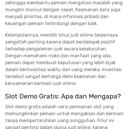
sehingga membantu pemain mengatasi masalah yang
mungkin muncul dengan cepat. Keamanan data juga
menjadi prioritas, di mana informasi pribadi dan
keuangan pemain terlindungi dengan baik.
Kesimpulannya, memilih situs judi online terpercaya
sangatlah penting karena dapat berdampak positif
terhadap pengalaman judi secara keseluruhan.
Dengan memahami risiko dan manfaat yang ada,
pemain dapat membuat keputusan yang lebih bijak
dalam berinvestasi waktu dan uang mereka. Investasi
tersebut sangat berharga demi keamanan dan
kenyamanan bermain judi online.
Slot Demo Gratis: Apa dan Mengapa?
Slot demo gratis adalah versi permainan slot yang
memungkinkan pemain untuk mengakses dan bermain
tanpa mempertaruhkan uang sungguhan. Fitur ini
sangat penting dalam dunia judi online, karena