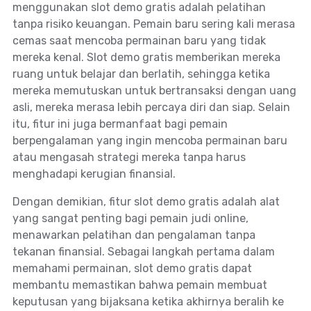
menggunakan slot demo gratis adalah pelatihan
tanpa risiko keuangan. Pemain baru sering kali merasa
cemas saat mencoba permainan baru yang tidak
mereka kenal. Slot demo gratis memberikan mereka
ruang untuk belajar dan berlatih, sehingga ketika
mereka memutuskan untuk bertransaksi dengan uang
asli, mereka merasa lebih percaya diri dan siap. Selain
itu, fitur ini juga bermanfaat bagi pemain
berpengalaman yang ingin mencoba permainan baru
atau mengasah strategi mereka tanpa harus
menghadapi kerugian finansial.
Dengan demikian, fitur slot demo gratis adalah alat
yang sangat penting bagi pemain judi online,
menawarkan pelatihan dan pengalaman tanpa
tekanan finansial. Sebagai langkah pertama dalam
memahami permainan, slot demo gratis dapat
membantu memastikan bahwa pemain membuat
keputusan yang bijaksana ketika akhirnya beralih ke