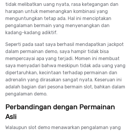
tidak melibatkan uang nyata, rasa ketegangan dan
harapan untuk memenangkan kombinasi yang
menguntungkan tetap ada. Hal ini menciptakan
pengalaman bermain yang menyenangkan dan
kadang-kadang adiktif.
Seperti pada saat saya berhasil mendapatkan jackpot
dalam permainan demo, saya hampir tidak bisa
mempercayai apa yang terjadi. Momen ini membuat
saya menyadari bahwa meskipun tidak ada uang yang
dipertaruhkan, kecintaan terhadap permainan dan
adrenalin yang dirasakan sangat nyata. Keseruan ini
adalah bagian dari pesona bermain slot, bahkan dalam
pengalaman demo.
Perbandingan dengan Permainan
Asli
Walaupun slot demo menawarkan pengalaman yang