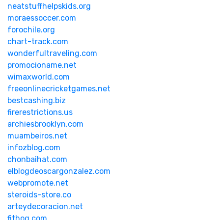
neatstuffhelpskids.org
moraessoccer.com
forochile.org
chart-track.com
wonderfultraveling.com
promocioname.net
wimaxworld.com
freeonlinecricketgames.net
bestcashing.biz
firerestrictions.us
archiesbrooklyn.com
muambeiros.net
infozblog.com
chonbaihat.com
elblogdeoscargonzalez.com
webpromote.net
steroids-store.co
arteydecoracion.net
fithog.com