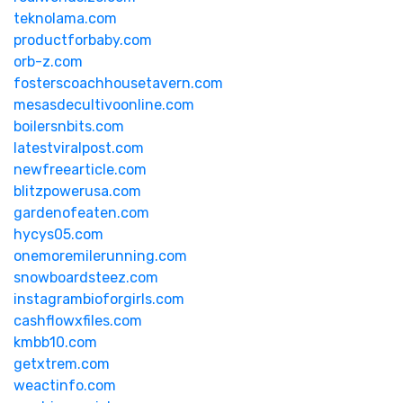
teknolama.com
productforbaby.com
orb-z.com
fosterscoachhousetavern.com
mesasdecultivoonline.com
boilersnbits.com
latestviralpost.com
newfreearticle.com
blitzpowerusa.com
gardenofeaten.com
hycys05.com
onemoremilerunning.com
snowboardsteez.com
instagrambioforgirls.com
cashflowxfiles.com
kmbb10.com
getxtrem.com
weactinfo.com