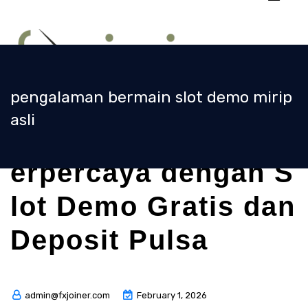
Skip
to
content
pengalaman bermain slot demo mirip
asli
S
itus Judi Online T
erpercaya dengan S
lot Demo Gratis dan
Deposit Pulsa
admin@fxjoiner.com
February 1, 2026