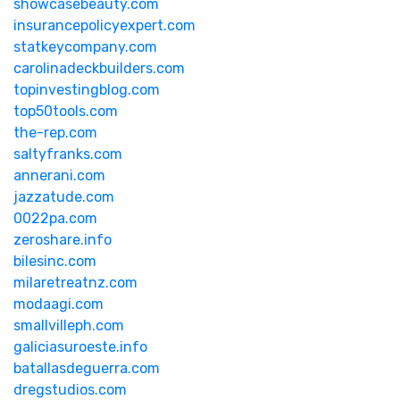
showcasebeauty.com
insurancepolicyexpert.com
statkeycompany.com
carolinadeckbuilders.com
topinvestingblog.com
top50tools.com
the-rep.com
saltyfranks.com
annerani.com
jazzatude.com
0022pa.com
zeroshare.info
bilesinc.com
milaretreatnz.com
modaagi.com
smallvilleph.com
galiciasuroeste.info
batallasdeguerra.com
dregstudios.com