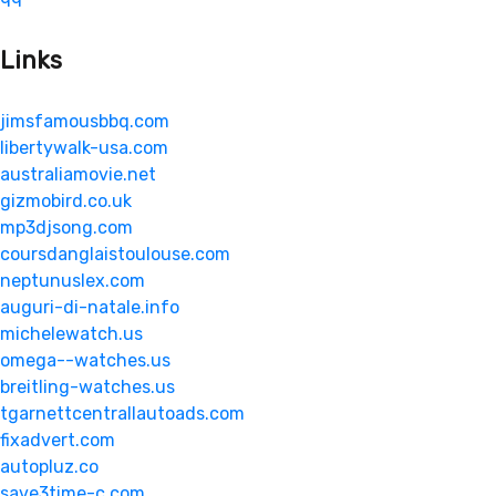
Links
jimsfamousbbq.com
libertywalk-usa.com
australiamovie.net
gizmobird.co.uk
mp3djsong.com
coursdanglaistoulouse.com
neptunuslex.com
auguri-di-natale.info
michelewatch.us
omega--watches.us
breitling-watches.us
tgarnettcentrallautoads.com
fixadvert.com
autopluz.co
save3time-c.com