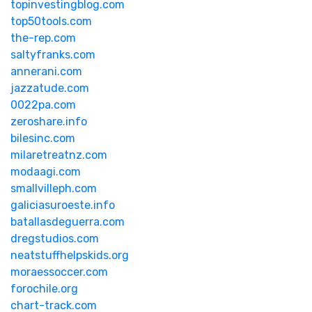
topinvestingblog.com
top50tools.com
the-rep.com
saltyfranks.com
annerani.com
jazzatude.com
0022pa.com
zeroshare.info
bilesinc.com
milaretreatnz.com
modaagi.com
smallvilleph.com
galiciasuroeste.info
batallasdeguerra.com
dregstudios.com
neatstuffhelpskids.org
moraessoccer.com
forochile.org
chart-track.com