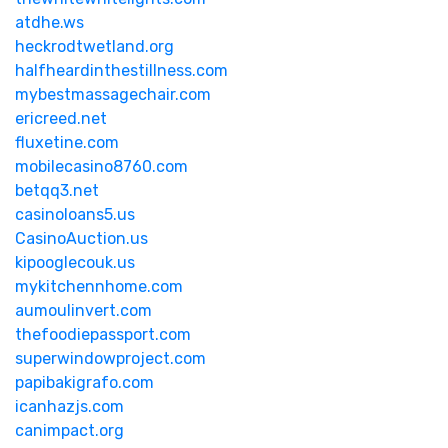
atdhe.ws
heckrodtwetland.org
halfheardinthestillness.com
mybestmassagechair.com
ericreed.net
fluxetine.com
mobilecasino8760.com
betqq3.net
casinoloans5.us
CasinoAuction.us
kipooglecouk.us
mykitchennhome.com
aumoulinvert.com
thefoodiepassport.com
superwindowproject.com
papibakigrafo.com
icanhazjs.com
canimpact.org