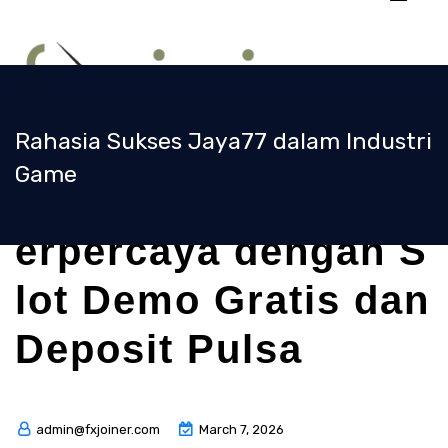
Skip
to
content
Rahasia Sukses Jaya77 dalam Industri
Game
S
itus Judi Online T
erpercaya dengan S
lot Demo Gratis dan
Deposit Pulsa
admin@fxjoiner.com
March 7, 2026