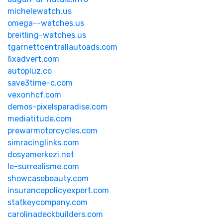
michelewatch.us
omega--watches.us
breitling-watches.us
tgarnettcentrallautoads.com
fixadvert.com
autopluz.co
save3time-c.com
vexonhcf.com
demos-pixelsparadise.com
mediatitude.com
prewarmotorcycles.com
simracinglinks.com
dosyamerkezi.net
le-surrealisme.com
showcasebeauty.com
insurancepolicyexpert.com
statkeycompany.com
carolinadeckbuilders.com