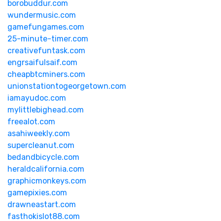
borobuddur.com
wundermusic.com
gamefungames.com
25-minute-timer.com
creativefuntask.com
engrsaifulsaif.com
cheapbtcminers.com
unionstationtogeorgetown.com
iamayudoc.com
mylittlebighead.com
freealot.com
asahiweekly.com
supercleanut.com
bedandbicycle.com
heraldcalifornia.com
graphicmonkeys.com
gamepixies.com
drawneastart.com
fasthokislot88.com