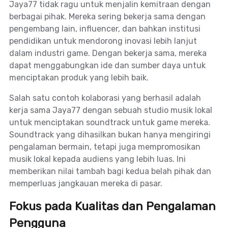
Jaya77 tidak ragu untuk menjalin kemitraan dengan
berbagai pihak. Mereka sering bekerja sama dengan
pengembang lain, influencer, dan bahkan institusi
pendidikan untuk mendorong inovasi lebih lanjut
dalam industri game. Dengan bekerja sama, mereka
dapat menggabungkan ide dan sumber daya untuk
menciptakan produk yang lebih baik.
Salah satu contoh kolaborasi yang berhasil adalah
kerja sama Jaya77 dengan sebuah studio musik lokal
untuk menciptakan soundtrack untuk game mereka.
Soundtrack yang dihasilkan bukan hanya mengiringi
pengalaman bermain, tetapi juga mempromosikan
musik lokal kepada audiens yang lebih luas. Ini
memberikan nilai tambah bagi kedua belah pihak dan
memperluas jangkauan mereka di pasar.
Fokus pada Kualitas dan Pengalaman
Pengguna