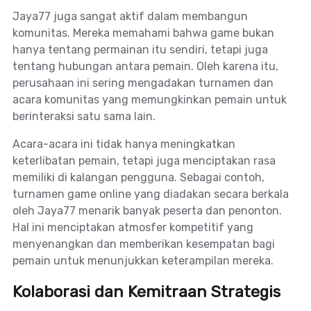
Jaya77 juga sangat aktif dalam membangun
komunitas. Mereka memahami bahwa game bukan
hanya tentang permainan itu sendiri, tetapi juga
tentang hubungan antara pemain. Oleh karena itu,
perusahaan ini sering mengadakan turnamen dan
acara komunitas yang memungkinkan pemain untuk
berinteraksi satu sama lain.
Acara-acara ini tidak hanya meningkatkan
keterlibatan pemain, tetapi juga menciptakan rasa
memiliki di kalangan pengguna. Sebagai contoh,
turnamen game online yang diadakan secara berkala
oleh Jaya77 menarik banyak peserta dan penonton.
Hal ini menciptakan atmosfer kompetitif yang
menyenangkan dan memberikan kesempatan bagi
pemain untuk menunjukkan keterampilan mereka.
Kolaborasi dan Kemitraan Strategis