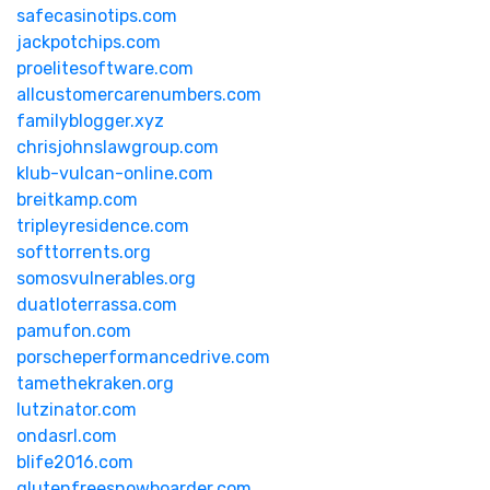
safecasinotips.com
jackpotchips.com
proelitesoftware.com
allcustomercarenumbers.com
familyblogger.xyz
chrisjohnslawgroup.com
klub-vulcan-online.com
breitkamp.com
tripleyresidence.com
softtorrents.org
somosvulnerables.org
duatloterrassa.com
pamufon.com
porscheperformancedrive.com
tamethekraken.org
lutzinator.com
ondasrl.com
blife2016.com
glutenfreesnowboarder.com