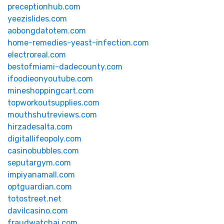
preceptionhub.com
yeezislides.com
aobongdatotem.com
home-remedies-yeast-infection.com
electroreal.com
bestofmiami-dadecounty.com
ifoodieonyoutube.com
mineshoppingcart.com
topworkoutsupplies.com
mouthshutreviews.com
hirzadesalta.com
digitallifeopoly.com
casinobubbles.com
seputargym.com
impiyanamall.com
optguardian.com
totostreet.net
davilcasino.com
fraudwatchai.com