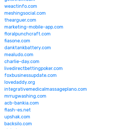
weactinfo.com
meshingsocial.com
thearguer.com
marketing-mobile-app.com
floralpunchcraft.com
fiasone.com
danktankbattery.com
mealudo.com
charlie-day.com
livedirectbettingpoker.com
foxbusinessupdate.com
lovedaddy.org
integrativemedicalmassageplano.com
mrrugwashing.com
acb-bankia.com
flash-es.net
upshak.com
backsilo.com