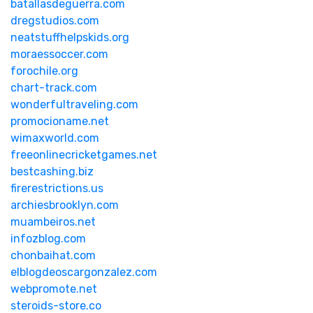
batallasdeguerra.com
dregstudios.com
neatstuffhelpskids.org
moraessoccer.com
forochile.org
chart-track.com
wonderfultraveling.com
promocioname.net
wimaxworld.com
freeonlinecricketgames.net
bestcashing.biz
firerestrictions.us
archiesbrooklyn.com
muambeiros.net
infozblog.com
chonbaihat.com
elblogdeoscargonzalez.com
webpromote.net
steroids-store.co