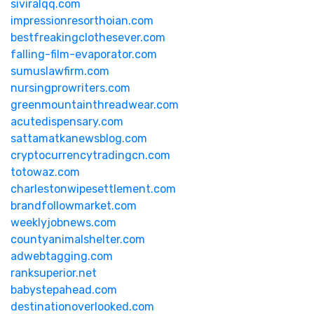
siviralqq.com
impressionresorthoian.com
bestfreakingclothesever.com
falling-film-evaporator.com
sumuslawfirm.com
nursingprowriters.com
greenmountainthreadwear.com
acutedispensary.com
sattamatkanewsblog.com
cryptocurrencytradingcn.com
totowaz.com
charlestonwipesettlement.com
brandfollowmarket.com
weeklyjobnews.com
countyanimalshelter.com
adwebtagging.com
ranksuperior.net
babystepahead.com
destinationoverlooked.com