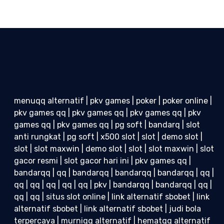
menuqq alternatif
|
pkv games
|
poker
|
poker online
|
pkv games qq
|
pkv games qq
|
pkv games qq
|
pkv
games qq
|
pkv games qq
|
pg soft
|
bandarq
|
slot
anti rungkat
|
pg soft
|
x500 slot
|
slot
|
demo slot
|
slot
|
slot maxwin
|
demo slot
|
slot
|
slot maxwin
|
slot
gacor resmi
|
slot gacor hari ini
|
pkv games qq
|
bandarqq
|
qq
|
bandarqq
|
bandarqq
|
bandarqq
|
qq
|
qq
|
qq
|
qq
|
qq
|
qq
|
pkv
|
bandarqq
|
bandarqq
|
qq
|
qq
|
qq
|
situs slot online
|
link alternatif sbobet
|
link
alternatif sbobet
|
link alternatif sbobet
|
judi bola
terpercaya
|
murniqq alternatif
|
hematqq alternatif