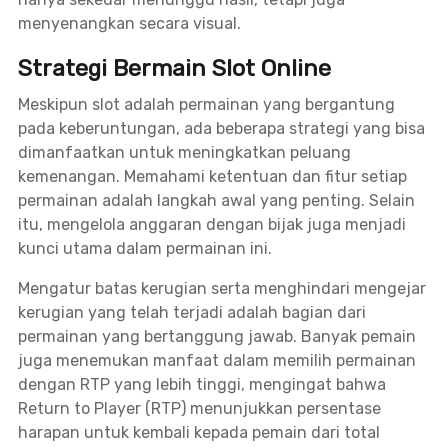
menyenangkan secara visual.
Strategi Bermain Slot Online
Meskipun slot adalah permainan yang bergantung
pada keberuntungan, ada beberapa strategi yang bisa
dimanfaatkan untuk meningkatkan peluang
kemenangan. Memahami ketentuan dan fitur setiap
permainan adalah langkah awal yang penting. Selain
itu, mengelola anggaran dengan bijak juga menjadi
kunci utama dalam permainan ini.
Mengatur batas kerugian serta menghindari mengejar
kerugian yang telah terjadi adalah bagian dari
permainan yang bertanggung jawab. Banyak pemain
juga menemukan manfaat dalam memilih permainan
dengan RTP yang lebih tinggi, mengingat bahwa
Return to Player (RTP) menunjukkan persentase
harapan untuk kembali kepada pemain dari total