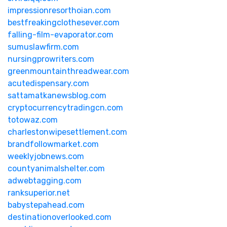
impressionresorthoian.com
bestfreakingclothesever.com
falling-film-evaporator.com
sumuslawfirm.com
nursingprowriters.com
greenmountainthreadwear.com
acutedispensary.com
sattamatkanewsblog.com
cryptocurrencytradingcn.com
totowaz.com
charlestonwipesettlement.com
brandfollowmarket.com
weeklyjobnews.com
countyanimalshelter.com
adwebtagging.com
ranksuperior.net
babystepahead.com
destinationoverlooked.com