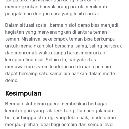
memungkinkan banyak orang untuk menikmati
pengalaman dengan cara yang lebih santai.
Dalam situasi sosial, bermain slot demo bisa menjadi
kegiatan yang menyenangkan di antara teman-
teman. Misalnya, sekelompok teman bisa berkumpul
untuk memainkan slot bersama-sama, saling bersorak
dan menikmati waktu tanpa harus memikirkan
kerugian finansial. Selain itu, banyak situs
menawarkan sistem leaderboard di mana pemain
dapat bersaing satu sama lain bahkan dalam mode
demo.
Kesimpulan
Bermain slot demo gacor memberikan berbagai
keuntungan yang tak terhitung. Dari pengalaman
belajar hingga strategi yang lebih baik, mode demo
menjadi pilihan ideal bagi pemain dari semua level