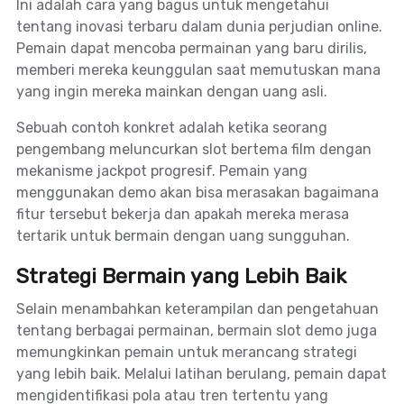
Ini adalah cara yang bagus untuk mengetahui
tentang inovasi terbaru dalam dunia perjudian online.
Pemain dapat mencoba permainan yang baru dirilis,
memberi mereka keunggulan saat memutuskan mana
yang ingin mereka mainkan dengan uang asli.
Sebuah contoh konkret adalah ketika seorang
pengembang meluncurkan slot bertema film dengan
mekanisme jackpot progresif. Pemain yang
menggunakan demo akan bisa merasakan bagaimana
fitur tersebut bekerja dan apakah mereka merasa
tertarik untuk bermain dengan uang sungguhan.
Strategi Bermain yang Lebih Baik
Selain menambahkan keterampilan dan pengetahuan
tentang berbagai permainan, bermain slot demo juga
memungkinkan pemain untuk merancang strategi
yang lebih baik. Melalui latihan berulang, pemain dapat
mengidentifikasi pola atau tren tertentu yang