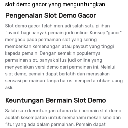
slot demo gacor yang menguntungkan
Pengenalan Slot Demo Gacor
Slot demo gacor telah menjadi salah satu pilihan
favorit bagi banyak pemain judi online. Konsep “gacor”
mengacu pada permainan slot yang sering
memberikan kemenangan atau payout yang tinggi
kepada pemain. Dengan semakin populernya
permainan slot, banyak situs judi online yang
menyediakan versi demo dari permainan ini. Melalui
slot demo, pemain dapat berlatih dan merasakan
sensasi permainan tanpa harus mempertaruhkan uang
asli.
Keuntungan Bermain Slot Demo
Salah satu keuntungan utama dari bermain slot demo
adalah kesempatan untuk memahami mekanisme dan
fitur yang ada dalam permainan. Pemain dapat