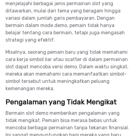
menjelajahi berbagai jenis permainan slot yang
ditawarkan, mulai dari tema yang beragam hingga
variasi dalam jumlah garis pembayaran. Dengan
bermain dalam mode demo, pemain tidak hanya
belajar tentang cara bermain, tetapi juga mengasah
strategi yang efektif.
Misalnya, seorang pemain baru yang tidak memahami
cara kerja simbol liar atau scatter di dalam permainan
slot dapat mencoba versi demo. Dalam waktu singkat,
mereka akan memahami cara memanfaatkan simbol-
simbol tersebut untuk meningkatkan peluang
kemenangan mereka.
Pengalaman yang Tidak Mengikat
Bermain slot demo memberikan pengalaman yang
tidak mengikat. Pemain bisa merasa bebas untuk
mencoba berbagai permainan tanpa tekanan finansial.
Ini sangat menguntungkan bagi mereka yang baru