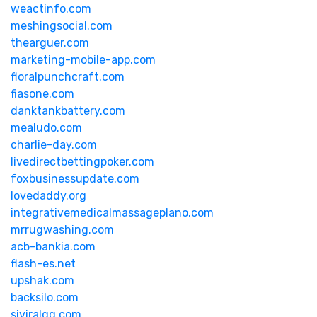
weactinfo.com
meshingsocial.com
thearguer.com
marketing-mobile-app.com
floralpunchcraft.com
fiasone.com
danktankbattery.com
mealudo.com
charlie-day.com
livedirectbettingpoker.com
foxbusinessupdate.com
lovedaddy.org
integrativemedicalmassageplano.com
mrrugwashing.com
acb-bankia.com
flash-es.net
upshak.com
backsilo.com
siviralqq.com