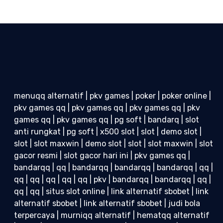
menuqq alternatif
|
pkv games
|
poker
|
poker online
|
pkv games qq
|
pkv games qq
|
pkv games qq
|
pkv
games qq
|
pkv games qq
|
pg soft
|
bandarq
|
slot
anti rungkat
|
pg soft
|
x500 slot
|
slot
|
demo slot
|
slot
|
slot maxwin
|
demo slot
|
slot
|
slot maxwin
|
slot
gacor resmi
|
slot gacor hari ini
|
pkv games qq
|
bandarqq
|
qq
|
bandarqq
|
bandarqq
|
bandarqq
|
qq
|
qq
|
qq
|
qq
|
qq
|
qq
|
pkv
|
bandarqq
|
bandarqq
|
qq
|
qq
|
qq
|
situs slot online
|
link alternatif sbobet
|
link
alternatif sbobet
|
link alternatif sbobet
|
judi bola
terpercaya
|
murniqq alternatif
|
hematqq alternatif