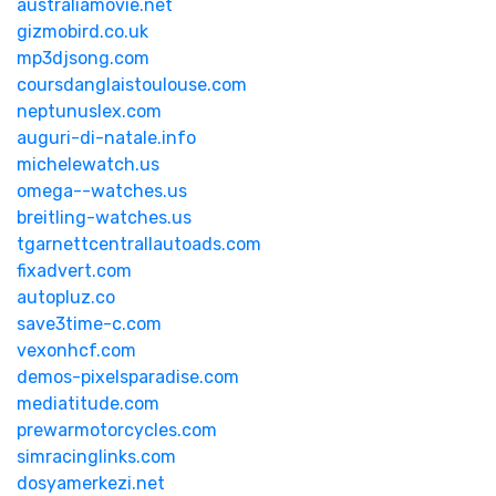
australiamovie.net
gizmobird.co.uk
mp3djsong.com
coursdanglaistoulouse.com
neptunuslex.com
auguri-di-natale.info
michelewatch.us
omega--watches.us
breitling-watches.us
tgarnettcentrallautoads.com
fixadvert.com
autopluz.co
save3time-c.com
vexonhcf.com
demos-pixelsparadise.com
mediatitude.com
prewarmotorcycles.com
simracinglinks.com
dosyamerkezi.net