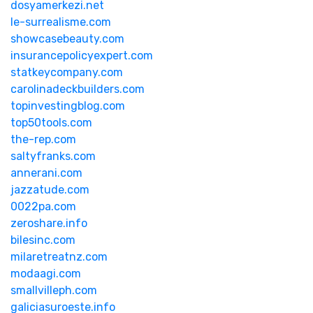
dosyamerkezi.net
le-surrealisme.com
showcasebeauty.com
insurancepolicyexpert.com
statkeycompany.com
carolinadeckbuilders.com
topinvestingblog.com
top50tools.com
the-rep.com
saltyfranks.com
annerani.com
jazzatude.com
0022pa.com
zeroshare.info
bilesinc.com
milaretreatnz.com
modaagi.com
smallvilleph.com
galiciasuroeste.info