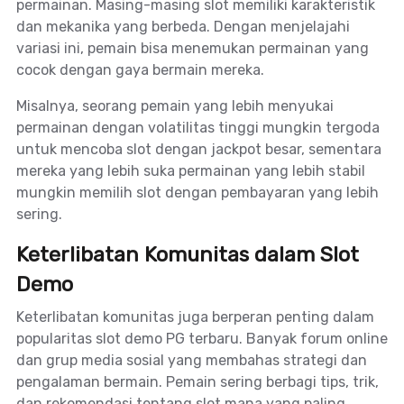
permainan. Masing-masing slot memiliki karakteristik
dan mekanika yang berbeda. Dengan menjelajahi
variasi ini, pemain bisa menemukan permainan yang
cocok dengan gaya bermain mereka.
Misalnya, seorang pemain yang lebih menyukai
permainan dengan volatilitas tinggi mungkin tergoda
untuk mencoba slot dengan jackpot besar, sementara
mereka yang lebih suka permainan yang lebih stabil
mungkin memilih slot dengan pembayaran yang lebih
sering.
Keterlibatan Komunitas dalam Slot
Demo
Keterlibatan komunitas juga berperan penting dalam
popularitas slot demo PG terbaru. Banyak forum online
dan grup media sosial yang membahas strategi dan
pengalaman bermain. Pemain sering berbagi tips, trik,
dan rekomendasi tentang slot mana yang paling