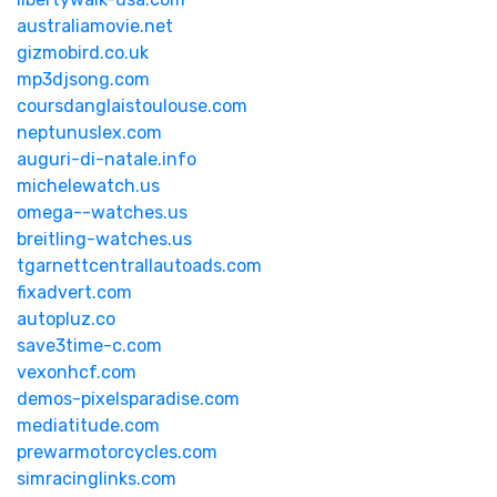
australiamovie.net
gizmobird.co.uk
mp3djsong.com
coursdanglaistoulouse.com
neptunuslex.com
auguri-di-natale.info
michelewatch.us
omega--watches.us
breitling-watches.us
tgarnettcentrallautoads.com
fixadvert.com
autopluz.co
save3time-c.com
vexonhcf.com
demos-pixelsparadise.com
mediatitude.com
prewarmotorcycles.com
simracinglinks.com