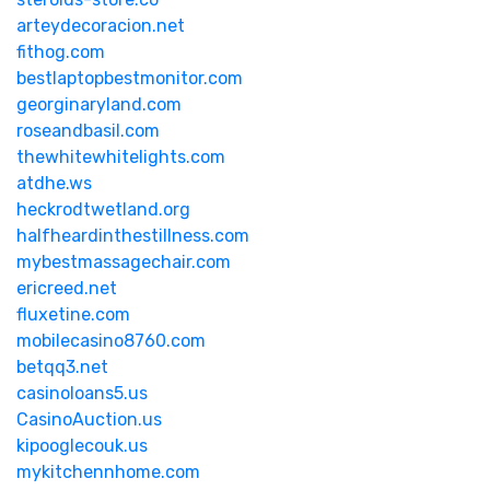
arteydecoracion.net
fithog.com
bestlaptopbestmonitor.com
georginaryland.com
roseandbasil.com
thewhitewhitelights.com
atdhe.ws
heckrodtwetland.org
halfheardinthestillness.com
mybestmassagechair.com
ericreed.net
fluxetine.com
mobilecasino8760.com
betqq3.net
casinoloans5.us
CasinoAuction.us
kipooglecouk.us
mykitchennhome.com