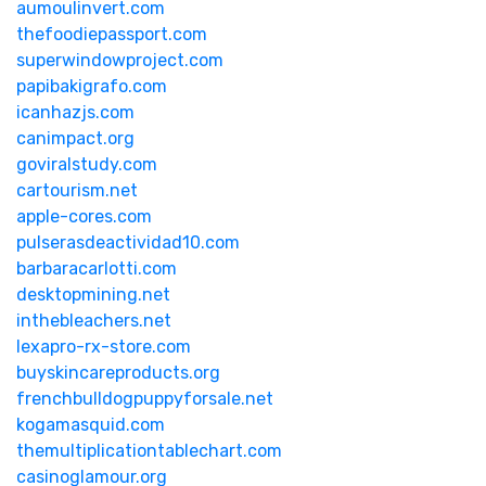
aumoulinvert.com
thefoodiepassport.com
superwindowproject.com
papibakigrafo.com
icanhazjs.com
canimpact.org
goviralstudy.com
cartourism.net
apple-cores.com
pulserasdeactividad10.com
barbaracarlotti.com
desktopmining.net
inthebleachers.net
lexapro-rx-store.com
buyskincareproducts.org
frenchbulldogpuppyforsale.net
kogamasquid.com
themultiplicationtablechart.com
casinoglamour.org