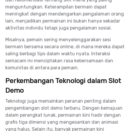
menguntungkan. Keterampilan bermain dapat
meningkat dengan mendengarkan pengalaman orang
lain, menjadikan permainan ini bukan hanya sekadar
aktivitas individu tetapi juga pengalaman sosial.
Misalnya, pemain sering menyelenggarakan sesi
bermain bersama secara online, di mana mereka dapat
saling berbagi tips dalam waktu nyata. Interaksi
semacam ini menciptakan rasa kebersamaan dan
komunitas di antara para pemain.
Perkembangan Teknologi dalam Slot
Demo
Teknologi juga memainkan peranan penting dalam
pengembangan slot demo terbaru. Dengan kemajuan
dalam perangkat lunak, permainan kini hadir dengan
grafis tiga dimensi yang mengesankan dan animasi
yang halus. Selain itu, banyak permainan kini