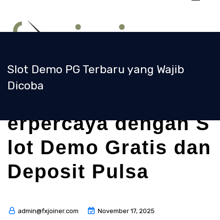
Skip
to
content
Slot Demo PG Terbaru yang Wajib
Dicoba
S
itus Judi Online T
erpercaya dengan S
lot Demo Gratis dan
Deposit Pulsa
admin@fxjoiner.com
November 17, 2025