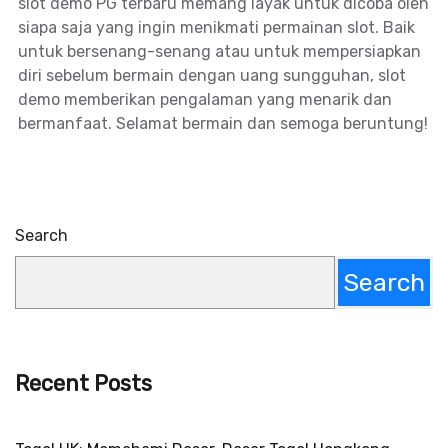
slot demo PG terbaru memang layak untuk dicoba oleh
siapa saja yang ingin menikmati permainan slot. Baik
untuk bersenang-senang atau untuk mempersiapkan
diri sebelum bermain dengan uang sungguhan, slot
demo memberikan pengalaman yang menarik dan
bermanfaat. Selamat bermain dan semoga beruntung!
Search
Search
Recent Posts