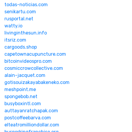
todas-noticias.com
senikartu.com
rusportal.net
watty.io
livinginthesun.info
itsriz.com
cargoods.shop
capetownacupuncture.com
bitcoinvideospro.com
cosmiccrowcollective.com
alain-jacquet.com
gotisouizakayabakeneko.com
meshpoint.me
spongebob.net
busyboxintl.com
auttayanratchapak.com
postcoffeebarva.com
elteatromilliondollar.com
burgerkingfranchise.org