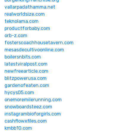
vallarpadathamma.net
realworldsize.com
teknolama.com
productforbaby.com
orb-z.com
fosterscoachhousetavern.com
mesasdecultivoonline.com
boilersnbits.com
latestviralpost.com
newfreearticle.com
blitzpowerusa.com
gardenofeaten.com
hycys05.com
onemoremilerunning.com
snowboardsteez.com
instagrambioforgirls.com
cashflowxfiles.com
kmbb10.com