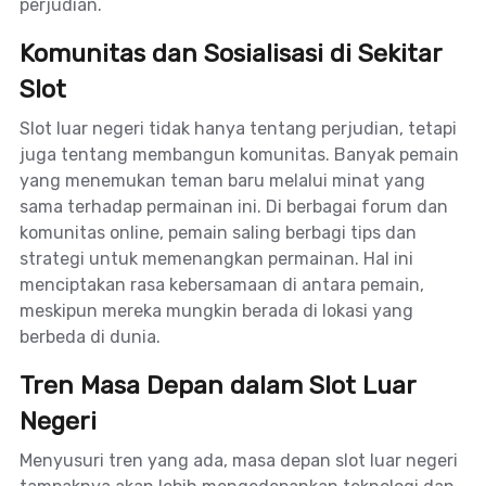
perjudian.
Komunitas dan Sosialisasi di Sekitar
Slot
Slot luar negeri tidak hanya tentang perjudian, tetapi
juga tentang membangun komunitas. Banyak pemain
yang menemukan teman baru melalui minat yang
sama terhadap permainan ini. Di berbagai forum dan
komunitas online, pemain saling berbagi tips dan
strategi untuk memenangkan permainan. Hal ini
menciptakan rasa kebersamaan di antara pemain,
meskipun mereka mungkin berada di lokasi yang
berbeda di dunia.
Tren Masa Depan dalam Slot Luar
Negeri
Menyusuri tren yang ada, masa depan slot luar negeri