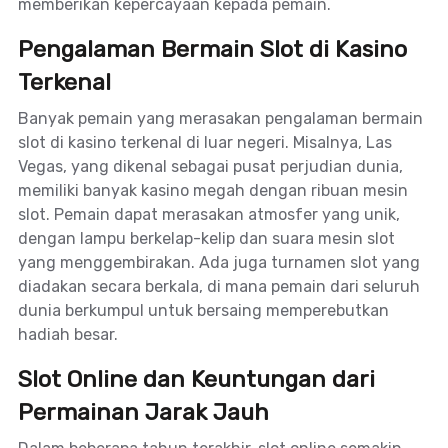
memberikan kepercayaan kepada pemain.
Pengalaman Bermain Slot di Kasino
Terkenal
Banyak pemain yang merasakan pengalaman bermain
slot di kasino terkenal di luar negeri. Misalnya, Las
Vegas, yang dikenal sebagai pusat perjudian dunia,
memiliki banyak kasino megah dengan ribuan mesin
slot. Pemain dapat merasakan atmosfer yang unik,
dengan lampu berkelap-kelip dan suara mesin slot
yang menggembirakan. Ada juga turnamen slot yang
diadakan secara berkala, di mana pemain dari seluruh
dunia berkumpul untuk bersaing memperebutkan
hadiah besar.
Slot Online dan Keuntungan dari
Permainan Jarak Jauh