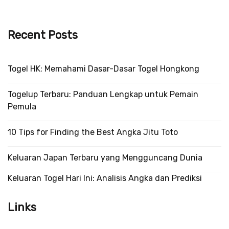
Recent Posts
Togel HK: Memahami Dasar-Dasar Togel Hongkong
Togelup Terbaru: Panduan Lengkap untuk Pemain
Pemula
10 Tips for Finding the Best Angka Jitu Toto
Keluaran Japan Terbaru yang Mengguncang Dunia
Keluaran Togel Hari Ini: Analisis Angka dan Prediksi
Links