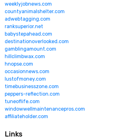
weeklyjobnews.com
countyanimalshelter.com
adwebtagging.com
ranksuperior.net
babystepahead.com
destinationoverlooked.com
gamblingamount.com
hillclimbwax.com
hnopse.com
occasionnews.com
lustofmoney.com
timebusinesszone.com
peppers-reflection.com
tuneoflife.com
windowwellmaintenancepros.com
affiliateholder.com
Links