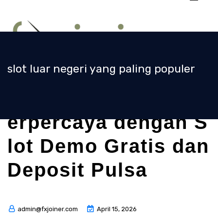
Skip
to
content
slot luar negeri yang paling populer
S
itus Judi Online T
erpercaya dengan S
lot Demo Gratis dan
Deposit Pulsa
admin@fxjoiner.com
April 15, 2026