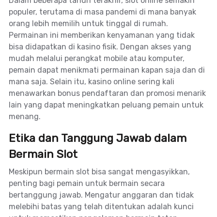
Dalam beberapa tahun terakhir, slot online semakin
populer, terutama di masa pandemi di mana banyak
orang lebih memilih untuk tinggal di rumah.
Permainan ini memberikan kenyamanan yang tidak
bisa didapatkan di kasino fisik. Dengan akses yang
mudah melalui perangkat mobile atau komputer,
pemain dapat menikmati permainan kapan saja dan di
mana saja. Selain itu, kasino online sering kali
menawarkan bonus pendaftaran dan promosi menarik
lain yang dapat meningkatkan peluang pemain untuk
menang.
Etika dan Tanggung Jawab dalam
Bermain Slot
Meskipun bermain slot bisa sangat mengasyikkan,
penting bagi pemain untuk bermain secara
bertanggung jawab. Mengatur anggaran dan tidak
melebihi batas yang telah ditentukan adalah kunci