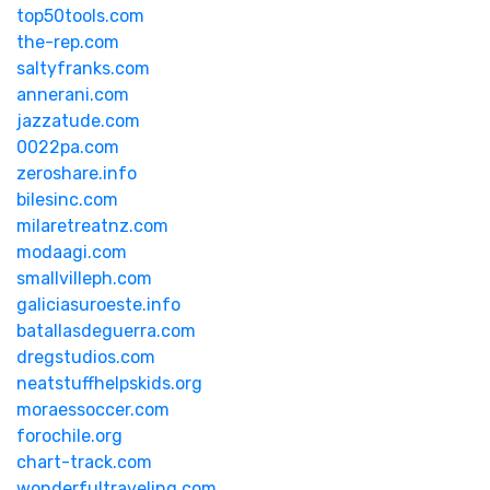
top50tools.com
the-rep.com
saltyfranks.com
annerani.com
jazzatude.com
0022pa.com
zeroshare.info
bilesinc.com
milaretreatnz.com
modaagi.com
smallvilleph.com
galiciasuroeste.info
batallasdeguerra.com
dregstudios.com
neatstuffhelpskids.org
moraessoccer.com
forochile.org
chart-track.com
wonderfultraveling.com