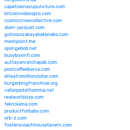
capetownacupuncture.com
bitcoinvideospro.com
cosmiccrowcollective.com
alain-jacquet.com
gotisouizakayabakeneko.com
meshpoint.me
spongebob.net
busyboxintl.com
auttayanratchapak.com
postcoffeebarva.com
elteatromilliondollar.com
burgerkingfranchise.org
vallarpadathamma.net
realworldsize.com
teknolama.com
productforbaby.com
orb-z.com
fosterscoachhousetavern.com