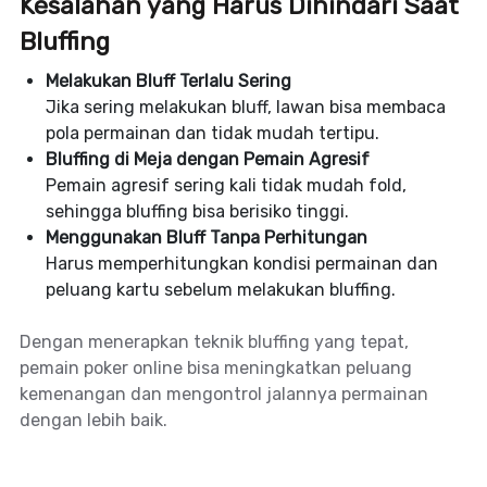
Kesalahan yang Harus Dihindari Saat
Bluffing
Melakukan Bluff Terlalu Sering
Jika sering melakukan bluff, lawan bisa membaca
pola permainan dan tidak mudah tertipu.
Bluffing di Meja dengan Pemain Agresif
Pemain agresif sering kali tidak mudah fold,
sehingga bluffing bisa berisiko tinggi.
Menggunakan Bluff Tanpa Perhitungan
Harus memperhitungkan kondisi permainan dan
peluang kartu sebelum melakukan bluffing.
Dengan menerapkan teknik bluffing yang tepat,
pemain poker online bisa meningkatkan peluang
kemenangan dan mengontrol jalannya permainan
dengan lebih baik.