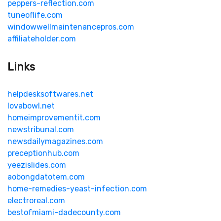
peppers-reflection.com
tuneoflife.com
windowwellmaintenancepros.com
affiliateholder.com
Links
helpdesksoftwares.net
lovabowl.net
homeimprovementit.com
newstribunal.com
newsdailymagazines.com
preceptionhub.com
yeezislides.com
aobongdatotem.com
home-remedies-yeast-infection.com
electroreal.com
bestofmiami-dadecounty.com