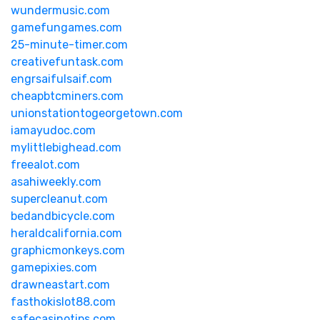
wundermusic.com
gamefungames.com
25-minute-timer.com
creativefuntask.com
engrsaifulsaif.com
cheapbtcminers.com
unionstationtogeorgetown.com
iamayudoc.com
mylittlebighead.com
freealot.com
asahiweekly.com
supercleanut.com
bedandbicycle.com
heraldcalifornia.com
graphicmonkeys.com
gamepixies.com
drawneastart.com
fasthokislot88.com
safecasinotips.com