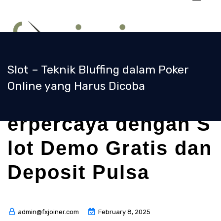
Skip
to
content
Slot – Teknik Bluffing dalam Poker
Online yang Harus Dicoba
S
itus Judi Online T
erpercaya dengan S
lot Demo Gratis dan
Deposit Pulsa
admin@fxjoiner.com
February 8, 2025