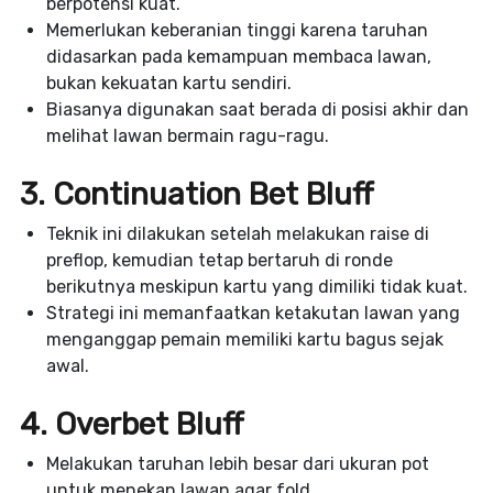
berpotensi kuat.
Memerlukan keberanian tinggi karena taruhan
didasarkan pada kemampuan membaca lawan,
bukan kekuatan kartu sendiri.
Biasanya digunakan saat berada di posisi akhir dan
melihat lawan bermain ragu-ragu.
3. Continuation Bet Bluff
Teknik ini dilakukan setelah melakukan raise di
preflop, kemudian tetap bertaruh di ronde
berikutnya meskipun kartu yang dimiliki tidak kuat.
Strategi ini memanfaatkan ketakutan lawan yang
menganggap pemain memiliki kartu bagus sejak
awal.
4. Overbet Bluff
Melakukan taruhan lebih besar dari ukuran pot
untuk menekan lawan agar fold.