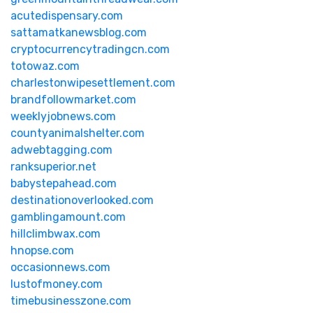
acutedispensary.com
sattamatkanewsblog.com
cryptocurrencytradingcn.com
totowaz.com
charlestonwipesettlement.com
brandfollowmarket.com
weeklyjobnews.com
countyanimalshelter.com
adwebtagging.com
ranksuperior.net
babystepahead.com
destinationoverlooked.com
gamblingamount.com
hillclimbwax.com
hnopse.com
occasionnews.com
lustofmoney.com
timebusinesszone.com