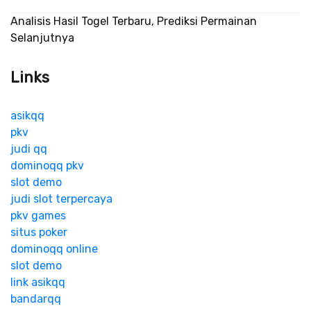
Analisis Hasil Togel Terbaru, Prediksi Permainan
Selanjutnya
Links
asikqq
pkv
judi qq
dominoqq pkv
slot demo
judi slot terpercaya
pkv games
situs poker
dominoqq online
slot demo
link asikqq
bandarqq