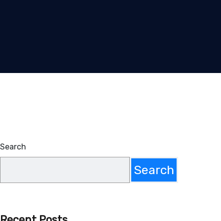
Search
Search
Recent Posts