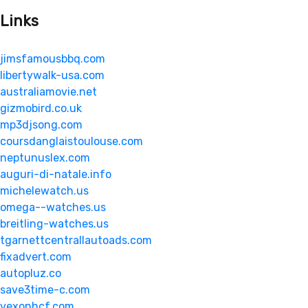
Links
jimsfamousbbq.com
libertywalk-usa.com
australiamovie.net
gizmobird.co.uk
mp3djsong.com
coursdanglaistoulouse.com
neptunuslex.com
auguri-di-natale.info
michelewatch.us
omega--watches.us
breitling-watches.us
tgarnettcentrallautoads.com
fixadvert.com
autopluz.co
save3time-c.com
vexonhcf.com