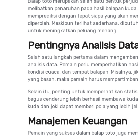
Balap toto merupakan salah satu bentuk perjudi
melibatkan penaruhan pada hasil balapan kuda.
memprediksi dengan tepat siapa yang akan men
diperoleh. Meskipun terlihat sederhana, dibutu
untuk meningkatkan peluang menang.
Pentingnya Analisis Dat
Salah satu langkah pertama dalam mengembang
analisis data. Pemain perlu memperhatikan has
kondisi cuaca, dan tempat balapan. Misalnya, j
yang basah, maka pemain harus mempertimbang
Selain itu, penting untuk memperhatikan statis
bagus cenderung lebih berhasil membawa kuda
kuda dan joki dapat memberi pola yang lebih j
Manajemen Keuangan
Pemain yang sukses dalam balap toto juga me