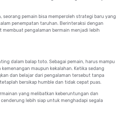
in, seorang pemain bisa memperoleh strategi baru yang
 dalam penempatan taruhan. Berinteraksi dengan
at membuat pengalaman bermain menjadi lebih
nting dalam balap toto. Sebagai pemain, harus mampu
am kemenangan maupun kekalahan. Ketika sedang
an dan belajar dari pengalaman tersebut tanpa
tetaplah bersikap humble dan tidak cepat puas.
rmainan yang melibatkan keberuntungan dan
l cenderung lebih siap untuk menghadapi segala