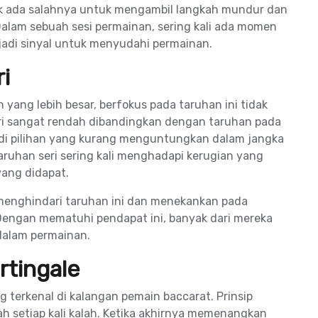
k ada salahnya untuk mengambil langkah mundur dan
lam sebuah sesi permainan, sering kali ada momen
jadi sinyal untuk menyudahi permainan.
i
ang lebih besar, berfokus pada taruhan ini tidak
ri sangat rendah dibandingkan dengan taruhan pada
adi pilihan yang kurang menguntungkan dalam jangka
ruhan seri sering kali menghadapi kerugian yang
ang didapat.
enghindari taruhan ini dan menekankan pada
 Dengan mematuhi pendapat ini, banyak dari mereka
 dalam permainan.
rtingale
g terkenal di kalangan pemain baccarat. Prinsip
 setiap kali kalah. Ketika akhirnya memenangkan