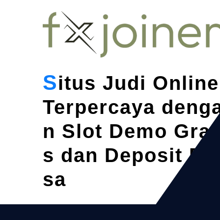
Skip
to
content
S
itus Judi Online
Terpercaya deng
n Slot Demo Grat
s dan Deposit Pu
sa