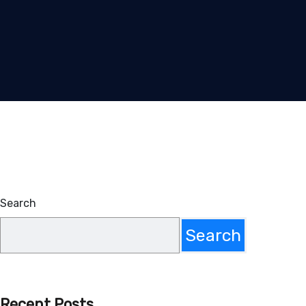
Search
Search
Recent Posts