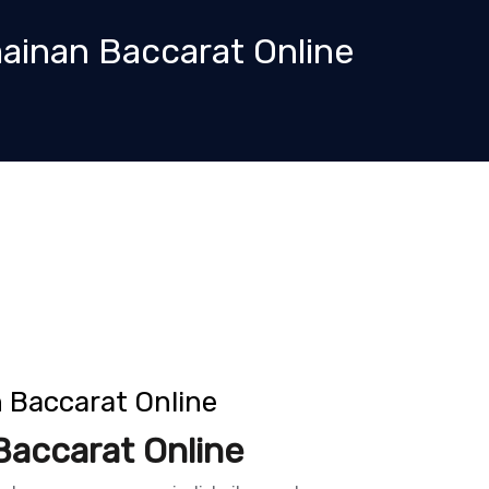
ainan Baccarat Online
 Baccarat Online
accarat Online