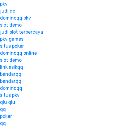
pkv
judi qq
dominoqq pkv
slot demo
judi slot terpercaya
pkv games
situs poker
dominoqq online
slot demo
link asikqq
bandarqq
bandarqq
dominoqq
situs pkv
qiu qiu
qq
poker
qq