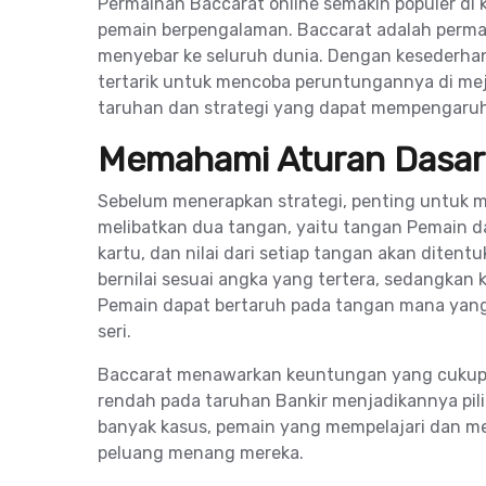
Permainan Baccarat online semakin populer di
pemain berpengalaman. Baccarat adalah permain
menyebar ke seluruh dunia. Dengan kesederha
tertarik untuk mencoba peruntungannya di mej
taruhan dan strategi yang dapat mempengaruhi
Memahami Aturan Dasar
Sebelum menerapkan strategi, penting untuk m
melibatkan dua tangan, yaitu tangan Pemain d
kartu, dan nilai dari setiap tangan akan ditent
bernilai sesuai angka yang tertera, sedangkan ka
Pemain dapat bertaruh pada tangan mana yang
seri.
Baccarat menawarkan keuntungan yang cukup m
rendah pada taruhan Bankir menjadikannya pili
banyak kasus, pemain yang mempelajari dan m
peluang menang mereka.