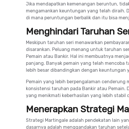
Jika mendapatkan kemenangan beruntun, tida
mengamankan keuntungan yang telah diraih. Da
di mana peruntungan berbalik dan itu bisa men
Menghindari Taruhan Ser
Meskipun taruhan seri menawarkan pembayaran y
disarankan. Peluang menang untuk taruhan se
Pemain atau Bankir. Hal ini membuatnya menj
panjang. Banyak pemain yang telah mencoba ta
lebih besar dibandingkan dengan keuntungan y
Pemain yang lebih berpengalaman cenderung m
konsistensi taruhan pada Bankir atau Pemain.
yang menikmati keberhasilan yang lebih stabil
Menerapkan Strategi Ma
Strategi Martingale adalah pendekatan lain yan
dasarnya adalah menggandakan taruhan setelah