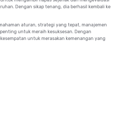
ruhan. Dengan sikap tenang, dia berhasil kembali ke
pemahaman aturan, strategi yang tepat, manajemen
 penting untuk meraih kesuksesan. Dengan
ki kesempatan untuk merasakan kemenangan yang