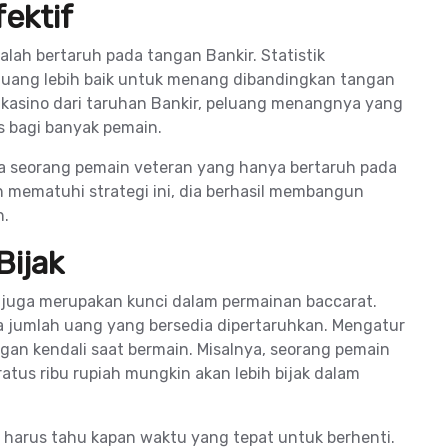
ektif
alah bertaruh pada tangan Bankir. Statistik
luang lebih baik untuk menang dibandingkan tangan
l kasino dari taruhan Bankir, peluang menangnya yang
s bagi banyak pemain.
pada seorang pemain veteran yang hanya bertaruh pada
 mematuhi strategi ini, dia berhasil membangun
n.
ijak
l juga merupakan kunci dalam permainan baccarat.
 jumlah uang yang bersedia dipertaruhkan. Mengatur
gan kendali saat bermain. Misalnya, seorang pemain
tus ribu rupiah mungkin akan lebih bijak dalam
n harus tahu kapan waktu yang tepat untuk berhenti.