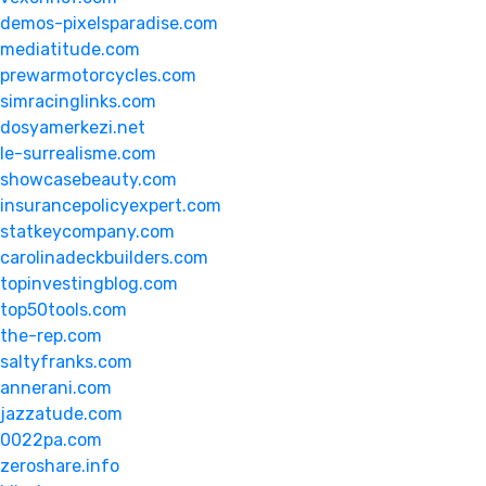
demos-pixelsparadise.com
mediatitude.com
prewarmotorcycles.com
simracinglinks.com
dosyamerkezi.net
le-surrealisme.com
showcasebeauty.com
insurancepolicyexpert.com
statkeycompany.com
carolinadeckbuilders.com
topinvestingblog.com
top50tools.com
the-rep.com
saltyfranks.com
annerani.com
jazzatude.com
0022pa.com
zeroshare.info