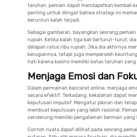
taruhan, pemain dapat mendapatkan kembali k
penting untuk diingat bahwa strategi ini memer
beruntun kalah terjadi.
Sebagai gambaran, bayangkan seorang pemain y
rupiah. Ketika kalah tiga kali berturut-turut,
delapan ratus ribu rupiah. Jika dia akhirnya m
kerugiannya, tetapi juga memperoleh keuntung
hati karena kasino memiliki batas taruhan yang
Menjaga Emosi dan Fok
Dalam permainan baccarat online, menjaga emos
secara efektif. Terkadang, kekalahan dapat m
keputusan impulsif. Mengatur pikiran dan tet
membuat keputusan yang lebih rasional. Pema
cenderung memiliki pengalaman bermain yang le
Contoh nyata dapat dilihat pada seorang pema
putaran. Alih-alih merasa frustrasi, dia memi