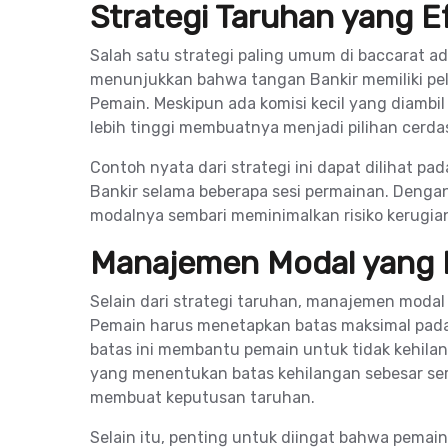
Strategi Taruhan yang Ef
Salah satu strategi paling umum di baccarat ad
menunjukkan bahwa tangan Bankir memiliki pe
Pemain. Meskipun ada komisi kecil yang diambi
lebih tinggi membuatnya menjadi pilihan cerda
Contoh nyata dari strategi ini dapat dilihat 
Bankir selama beberapa sesi permainan. Dengan
modalnya sembari meminimalkan risiko kerugia
Manajemen Modal yang B
Selain dari strategi taruhan, manajemen moda
Pemain harus menetapkan batas maksimal pada
batas ini membantu pemain untuk tidak kehilan
yang menentukan batas kehilangan sebesar sera
membuat keputusan taruhan.
Selain itu, penting untuk diingat bahwa pemai