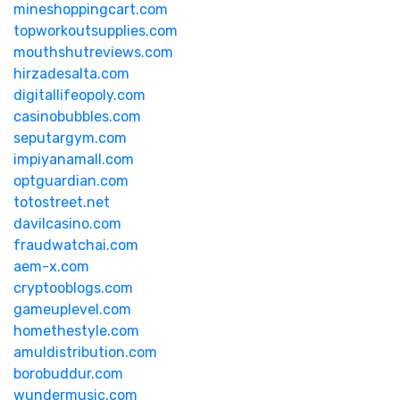
mineshoppingcart.com
topworkoutsupplies.com
mouthshutreviews.com
hirzadesalta.com
digitallifeopoly.com
casinobubbles.com
seputargym.com
impiyanamall.com
optguardian.com
totostreet.net
davilcasino.com
fraudwatchai.com
aem-x.com
cryptooblogs.com
gameuplevel.com
homethestyle.com
amuldistribution.com
borobuddur.com
wundermusic.com