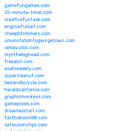
gamefungames.com
25-minute-timer.com
creativefuntask.com
engrsaifulsaif.com
cheapbtcminers.com
unionstationtogeorgetown.com
iamayudoc.com
mylittlebighead.com
freealot.com
asahiweekly.com
supercleanut.com
bedandbicycle.com
heraldcalifornia.com
graphicmonkeys.com
gamepixies.com
drawneastart.com
fasthokislot88.com
safecasinotips.com