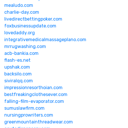
mealudo.com
charlie-day.com
livedirectbettingpoker.com
foxbusinessupdate.com
lovedaddy.org
integrativemedicalmassageplano.com
mrrugwashing.com
acb-bankia.com
flash-es.net
upshak.com
backsilo.com
siviralqq.com
impressionresorthoian.com
bestfreakingclothesever.com
falling-film-evaporator.com
sumuslawfirm.com
nursingprowriters.com
greenmountainthreadwear.com