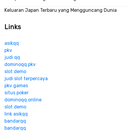
Keluaran Japan Terbaru yang Mengguncang Dunia
Links
asikqq
pkv
judi qq
dominoqq pkv
slot demo
judi slot terpercaya
pkv games
situs poker
dominoqq online
slot demo
link asikqq
bandarqq
bandarqq