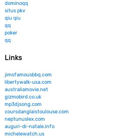
dominoqq
situs pkv
qiu qiu
qq
poker
qq
Links
jimsfamousbbq.com
libertywalk-usa.com
australiamovie.net
gizmobird.co.uk
mp3djsong.com
coursdanglaistoulouse.com
neptunuslex.com
auguri-di-natale.info
michelewatch.us