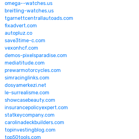
omega--watches.us
breitling-watches.us
tgarnettcentrallautoads.com
fixadvert.com
autopluz.co
save3time-c.com
vexonhcf.com
demos-pixelsparadise.com
mediatitude.com
prewarmotorcycles.com
simracinglinks.com
dosyamerkezi.net
le-surrealisme.com
showcasebeauty.com
insurancepolicyexpert.com
statkeycompany.com
carolinadeckbuilders.com
topinvestingblog.com
top50tools.com