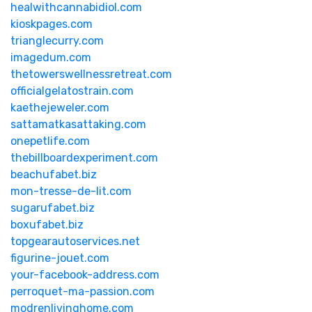
healwithcannabidiol.com
kioskpages.com
trianglecurry.com
imagedum.com
thetowerswellnessretreat.com
officialgelatostrain.com
kaethejeweler.com
sattamatkasattaking.com
onepetlife.com
thebillboardexperiment.com
beachufabet.biz
mon-tresse-de-lit.com
sugarufabet.biz
boxufabet.biz
topgearautoservices.net
figurine-jouet.com
your-facebook-address.com
perroquet-ma-passion.com
modrenlivinghome.com