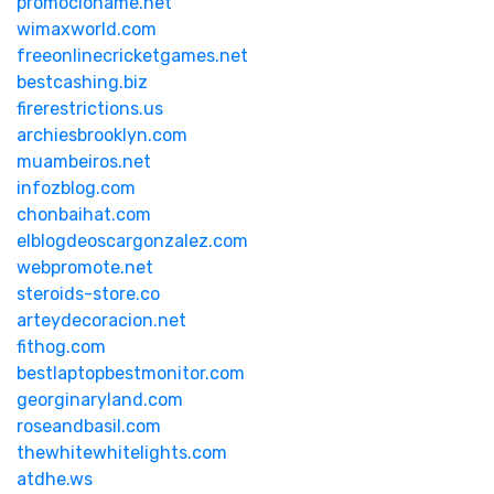
promocioname.net
wimaxworld.com
freeonlinecricketgames.net
bestcashing.biz
firerestrictions.us
archiesbrooklyn.com
muambeiros.net
infozblog.com
chonbaihat.com
elblogdeoscargonzalez.com
webpromote.net
steroids-store.co
arteydecoracion.net
fithog.com
bestlaptopbestmonitor.com
georginaryland.com
roseandbasil.com
thewhitewhitelights.com
atdhe.ws