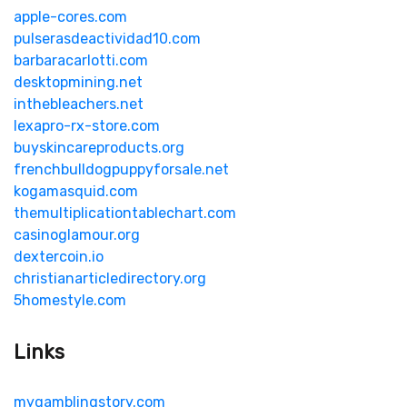
apple-cores.com
pulserasdeactividad10.com
barbaracarlotti.com
desktopmining.net
inthebleachers.net
lexapro-rx-store.com
buyskincareproducts.org
frenchbulldogpuppyforsale.net
kogamasquid.com
themultiplicationtablechart.com
casinoglamour.org
dextercoin.io
christianarticledirectory.org
5homestyle.com
Links
mygamblingstory.com