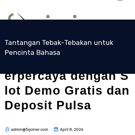
Skip
to
content
Tantangan Tebak-Tebakan untuk
Pencinta Bahasa
S
itus Judi Online T
erpercaya dengan S
lot Demo Gratis dan
Deposit Pulsa
admin@fxjoiner.com
April 8, 2026