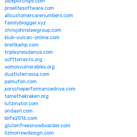
jackpotchips.com
proelitesoftware.com
allcustomercarenumbers.com
familyblogger.xyz
chrisjohnslawgroup.com
klub-vulcan-online.com
breitkamp.com
tripleyresidence.com
softtorrents.org
somosvulnerables.org
duatloterrassa.com
pamufon.com
porscheperformancedrive.com
tamethekraken.org
lutzinator.com
ondasrl.com
blife2016.com
glutenfreesnowboarder.com
lizmorrowdesign.com