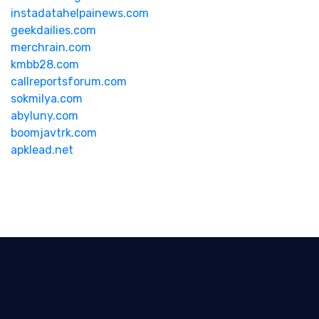
instadatahelpainews.com
geekdailies.com
merchrain.com
kmbb28.com
callreportsforum.com
sokmilya.com
abyluny.com
boomjavtrk.com
apklead.net