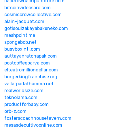
capetownacupuncture.com
bitcoinvideospro.com
cosmiccrowcollective.com
alain-jacquet.com
gotisouizakayabakeneko.com
meshpoint.me
spongebob.net
busyboxintl.com
auttayanratchapak.com
postcoffeebarva.com
elteatromilliondollar.com
burgerkingfranchise.org
vallarpadathamma.net
realworldsize.com
teknolama.com
productforbaby.com
orb-z.com
fosterscoachhousetavern.com
mesasdecultivoonline.com