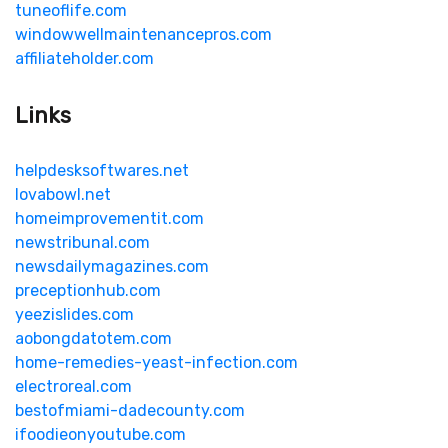
tuneoflife.com
windowwellmaintenancepros.com
affiliateholder.com
Links
helpdesksoftwares.net
lovabowl.net
homeimprovementit.com
newstribunal.com
newsdailymagazines.com
preceptionhub.com
yeezislides.com
aobongdatotem.com
home-remedies-yeast-infection.com
electroreal.com
bestofmiami-dadecounty.com
ifoodieonyoutube.com