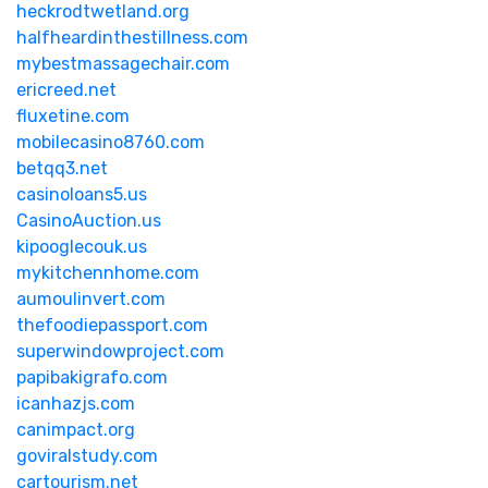
heckrodtwetland.org
halfheardinthestillness.com
mybestmassagechair.com
ericreed.net
fluxetine.com
mobilecasino8760.com
betqq3.net
casinoloans5.us
CasinoAuction.us
kipooglecouk.us
mykitchennhome.com
aumoulinvert.com
thefoodiepassport.com
superwindowproject.com
papibakigrafo.com
icanhazjs.com
canimpact.org
goviralstudy.com
cartourism.net