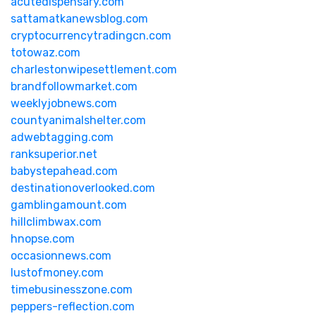
acutedispensary.com
sattamatkanewsblog.com
cryptocurrencytradingcn.com
totowaz.com
charlestonwipesettlement.com
brandfollowmarket.com
weeklyjobnews.com
countyanimalshelter.com
adwebtagging.com
ranksuperior.net
babystepahead.com
destinationoverlooked.com
gamblingamount.com
hillclimbwax.com
hnopse.com
occasionnews.com
lustofmoney.com
timebusinesszone.com
peppers-reflection.com