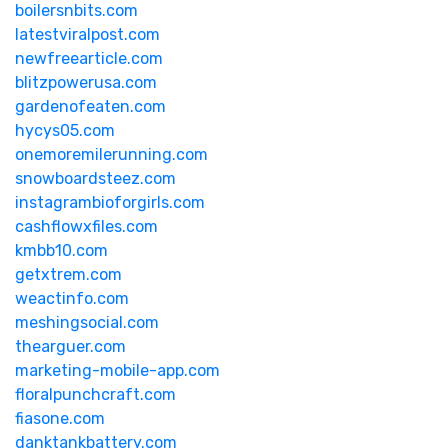
boilersnbits.com
latestviralpost.com
newfreearticle.com
blitzpowerusa.com
gardenofeaten.com
hycys05.com
onemoremilerunning.com
snowboardsteez.com
instagrambioforgirls.com
cashflowxfiles.com
kmbb10.com
getxtrem.com
weactinfo.com
meshingsocial.com
thearguer.com
marketing-mobile-app.com
floralpunchcraft.com
fiasone.com
danktankbattery.com