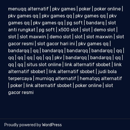
menuqq alternatif
|
pkv games
|
poker
|
poker online
|
pkv games qq
|
pkv games qq
|
pkv games qq
|
pkv
games qq
|
pkv games qq
|
pg soft
|
bandarq
|
slot
anti rungkat
|
pg soft
|
x500 slot
|
slot
|
demo slot
|
slot
|
slot maxwin
|
demo slot
|
slot
|
slot maxwin
|
slot
gacor resmi
|
slot gacor hari ini
|
pkv games qq
|
bandarqq
|
qq
|
bandarqq
|
bandarqq
|
bandarqq
|
qq
|
qq
|
qq
|
qq
|
qq
|
qq
|
pkv
|
bandarqq
|
bandarqq
|
qq
|
qq
|
qq
|
situs slot online
|
link alternatif sbobet
|
link
alternatif sbobet
|
link alternatif sbobet
|
judi bola
terpercaya
|
murniqq alternatif
|
hematqq alternatif
|
poker
|
link alternatif sbobet
|
poker online
|
slot
gacor resmi
Proudly powered by
WordPress