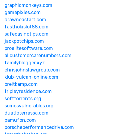
graphicmonkeys.com
gamepixies.com
drawneastart.com
fasthokislot88.com
safecasinotips.com
jackpotchips.com
proelitesoftware.com
allcustomercarenumbers.com
familyblogger.xyz
chrisjohnslawgroup.com
klub-vulcan-online.com
breitkamp.com
tripleyresidence.com
softtorrents.org
somosvulnerables.org
duatloterrassa.com
pamufon.com
porscheperformancedrive.com