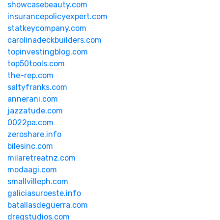
showcasebeauty.com
insurancepolicyexpert.com
statkeycompany.com
carolinadeckbuilders.com
topinvestingblog.com
top50tools.com
the-rep.com
saltyfranks.com
annerani.com
jazzatude.com
0022pa.com
zeroshare.info
bilesinc.com
milaretreatnz.com
modaagi.com
smallvilleph.com
galiciasuroeste.info
batallasdeguerra.com
dregstudios.com