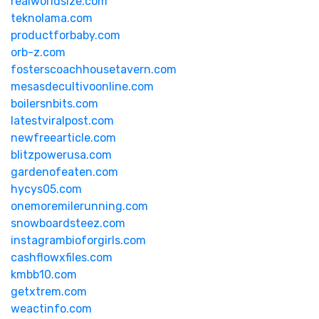
realworldsize.com
teknolama.com
productforbaby.com
orb-z.com
fosterscoachhousetavern.com
mesasdecultivoonline.com
boilersnbits.com
latestviralpost.com
newfreearticle.com
blitzpowerusa.com
gardenofeaten.com
hycys05.com
onemoremilerunning.com
snowboardsteez.com
instagrambioforgirls.com
cashflowxfiles.com
kmbb10.com
getxtrem.com
weactinfo.com