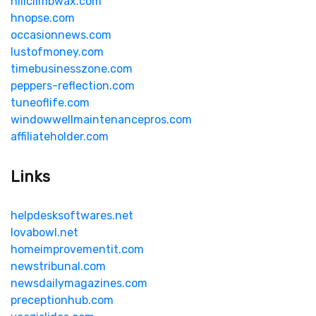
hillclimbwax.com
hnopse.com
occasionnews.com
lustofmoney.com
timebusinesszone.com
peppers-reflection.com
tuneoflife.com
windowwellmaintenancepros.com
affiliateholder.com
Links
helpdesksoftwares.net
lovabowl.net
homeimprovementit.com
newstribunal.com
newsdailymagazines.com
preceptionhub.com