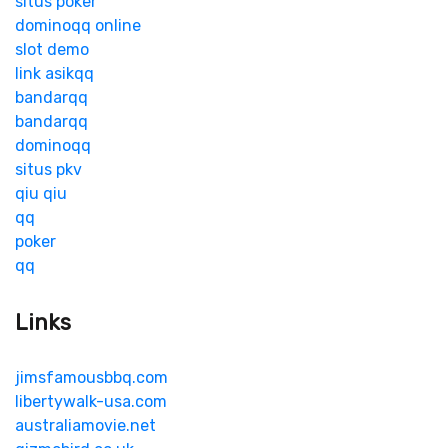
situs poker
dominoqq online
slot demo
link asikqq
bandarqq
bandarqq
dominoqq
situs pkv
qiu qiu
qq
poker
qq
Links
jimsfamousbbq.com
libertywalk-usa.com
australiamovie.net