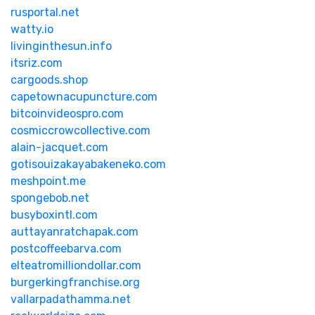
rusportal.net
watty.io
livinginthesun.info
itsriz.com
cargoods.shop
capetownacupuncture.com
bitcoinvideospro.com
cosmiccrowcollective.com
alain-jacquet.com
gotisouizakayabakeneko.com
meshpoint.me
spongebob.net
busyboxintl.com
auttayanratchapak.com
postcoffeebarva.com
elteatromilliondollar.com
burgerkingfranchise.org
vallarpadathamma.net