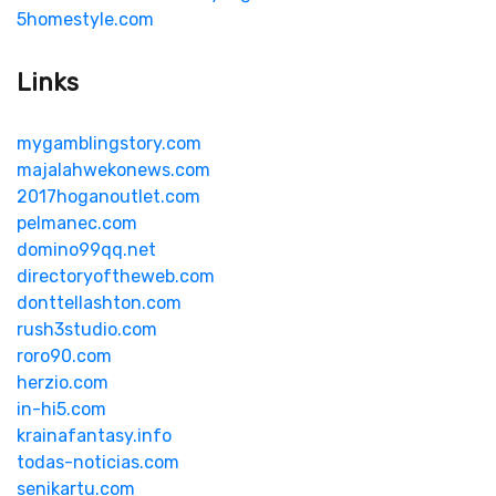
5homestyle.com
Links
mygamblingstory.com
majalahwekonews.com
2017hoganoutlet.com
pelmanec.com
domino99qq.net
directoryoftheweb.com
donttellashton.com
rush3studio.com
roro90.com
herzio.com
in-hi5.com
krainafantasy.info
todas-noticias.com
senikartu.com