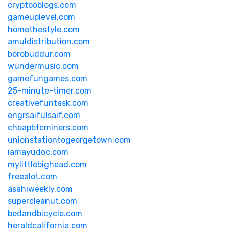
cryptooblogs.com
gameuplevel.com
homethestyle.com
amuldistribution.com
borobuddur.com
wundermusic.com
gamefungames.com
25-minute-timer.com
creativefuntask.com
engrsaifulsaif.com
cheapbtcminers.com
unionstationtogeorgetown.com
iamayudoc.com
mylittlebighead.com
freealot.com
asahiweekly.com
supercleanut.com
bedandbicycle.com
heraldcalifornia.com