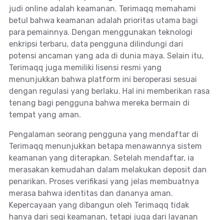
judi online adalah keamanan. Terimaqq memahami
betul bahwa keamanan adalah prioritas utama bagi
para pemainnya. Dengan menggunakan teknologi
enkripsi terbaru, data pengguna dilindungi dari
potensi ancaman yang ada di dunia maya. Selain itu,
Terimaqq juga memiliki lisensi resmi yang
menunjukkan bahwa platform ini beroperasi sesuai
dengan regulasi yang berlaku. Hal ini memberikan rasa
tenang bagi pengguna bahwa mereka bermain di
tempat yang aman.
Pengalaman seorang pengguna yang mendaftar di
Terimaqq menunjukkan betapa menawannya sistem
keamanan yang diterapkan. Setelah mendaftar, ia
merasakan kemudahan dalam melakukan deposit dan
penarikan. Proses verifikasi yang jelas membuatnya
merasa bahwa identitas dan dananya aman.
Kepercayaan yang dibangun oleh Terimaqq tidak
hanya dari segi keamanan, tetapi juga dari layanan