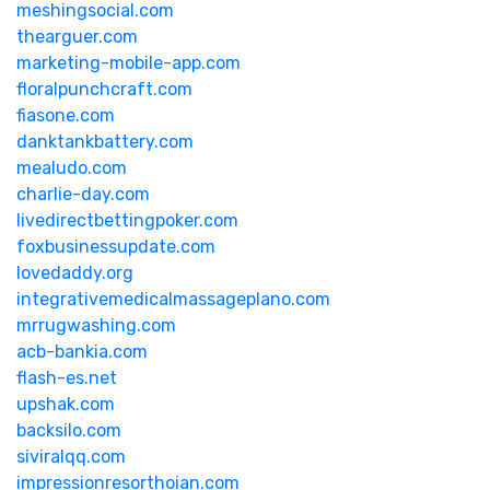
meshingsocial.com
thearguer.com
marketing-mobile-app.com
floralpunchcraft.com
fiasone.com
danktankbattery.com
mealudo.com
charlie-day.com
livedirectbettingpoker.com
foxbusinessupdate.com
lovedaddy.org
integrativemedicalmassageplano.com
mrrugwashing.com
acb-bankia.com
flash-es.net
upshak.com
backsilo.com
siviralqq.com
impressionresorthoian.com